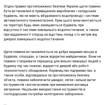
Згідно правил протипожежної безпеки України щити повинні
бути встановлені в приміщеннях виробничих і складських
будівель, які не мають вбудованого водопроводу і системи
автоматичного пожежогасіння. Крім цього вони монтуються
на території будь-яких захищаються будівель при
відсутності системи зовнішнього водопостачання, а також
при віддаленості споруд на відстань понад сто метрів від
джерел зовнішнього водопостачання.
Щити повинні встановлюється на добре видимих місцях в
будівлях, спорудах, а також відкритих майданчиках. Вони не
повинні створювати перешкод для вільної евакуації людей з
будинку під час пожежі, відкриття дверей або роботі
технологічного обладнання. Керівництво підприємства, а
також особи, відповідальні за протипожежну безпеку
об'єкта, повинні забезпечити швидке, легке і вільне витяг
інструментів і вогнегасників при виникненні вогнища
загоряння. Нецільове використання інструментів в
господарських потребах категорично заборонено.