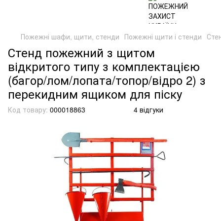
Пожежні шафи, щити, стенди
Пожежні щити і стенди
Сте
Стенд пожежний з щитом
відкритого типу з комплектацією
(багор/лом/лопата/топор/відро 2) з
перекидним ящиком для піску
Код товару:
000018863
4 відгуки