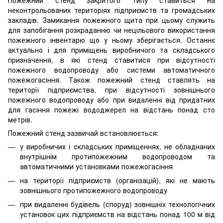
неконтрольованих територіях підприємств та громадських
закладів. Замикання пожежного щита при цьому служить
для запобігання розкраданню чи нецільового використання
пожежного інвентарю що у ньому зберігається. Останнє
актуально і для приміщень виробничого та складського
призначення, в які стенд ставитися при відсутності
пожежного водопроводу або системи автоматичного
пожежогасіння. Також пожежний стенд ставлять на
території підприємства, при відсутності зовнішнього
пожежного водопроводу або при видаленні від придатних
для гасіння пожежі вододжерел на відстань понад сто
метрів.
Пожежний стенд зазвичай встановлюється:
у виробничих і складських приміщеннях, не обладнаних
внутрішнім протипожежним водопроводом та
автоматичними установками пожежогасіння
на території підприємств (організацій), які не мають
зовнішнього протипожежного водопроводу
при видаленні будівель (споруд) зовнішніх технологічних
установок цих підприємств на відстань понад 100 м від