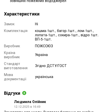
зовнішніх пожежних вододжерел
Характеристики
Замок
Ні
Комплектація
кошма-1шт., багор-1шт., лом-1шт.,
лопата-1шт., сокира-1шт., відро 1шт.
ВП-5-1шт.
Виробник
ПОЖСОЮЗ
Країна
Україна
виробник
Стандарт
Згідно ДСТУ/ГОСТ
виготовлення
Мова
українська
документації
Відгуки
8
Людмила Олійник
12.12.2025 в 16:49