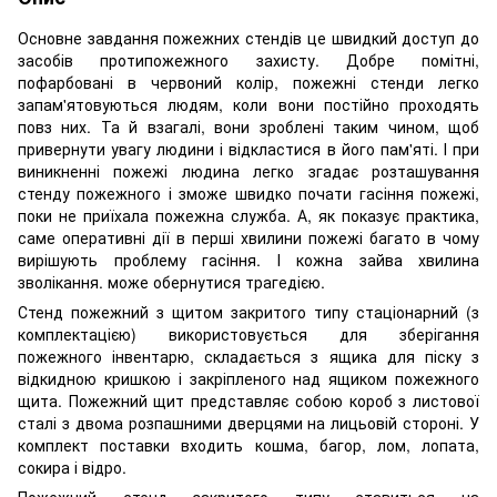
Основне завдання пожежних стендів це швидкий доступ до
засобів протипожежного захисту. Добре помітні,
пофарбовані в червоний колір, пожежні стенди легко
запам'ятовуються людям, коли вони постійно проходять
повз них. Та й взагалі, вони зроблені таким чином, щоб
привернути увагу людини і відкластися в його пам'яті. І при
виникненні пожежі людина легко згадає розташування
стенду пожежного і зможе швидко почати гасіння пожежі,
поки не приїхала пожежна служба. А, як показує практика,
саме оперативні дії в перші хвилини пожежі багато в чому
вирішують проблему гасіння. І кожна зайва хвилина
зволікання. може обернутися трагедією.
Стенд пожежний з щитом закритого типу стаціонарний (з
комплектацією) використовується для зберігання
пожежного інвентарю, складається з ящика для піску з
відкидною кришкою і закріпленого над ящиком пожежного
щита. Пожежний щит представляє собою короб з листової
сталі з двома розпашними дверцями на лицьовій стороні. У
комплект поставки входить кошма, багор, лом, лопата,
сокира і відро.
Пожежний стенд закритого типу ставиться на