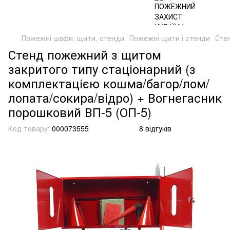
Пожежні шафи, щити, стенди
Пожежні щити і стенди
Сте
Стенд пожежний з щитом
закритого типу стаціонарний (з
комплектацією кошма/багор/лом/
лопата/сокира/відро) + Вогнегасник
порошковий ВП-5 (ОП-5)
Код товару:
000073555
8 відгуків