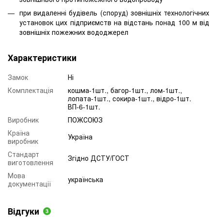
при видаленні будівель (споруд) зовнішніх технологічних
установок цих підприємств на відстань понад 100 м від
зовнішніх пожежних вододжерел
Характеристики
Замок
Ні
Комплектація
кошма-1шт., багор-1шт., лом-1шт.,
лопата-1шт., сокира-1шт., відро-1шт.
ВП-6-1шт.
Виробник
ПОЖСОЮЗ
Країна
Україна
виробник
Стандарт
Згідно ДСТУ/ГОСТ
виготовлення
Мова
українська
документації
Відгуки
3