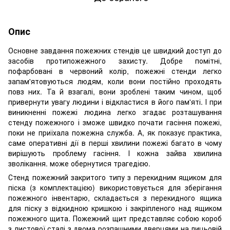
Опис
Основне завдання пожежних стендів це швидкий доступ до
засобів протипожежного захисту. Добре помітні,
пофарбовані в червоний колір, пожежні стенди легко
запам'ятовуються людям, коли вони постійно проходять
повз них. Та й взагалі, вони зроблені таким чином, щоб
привернути увагу людини і відкластися в його пам'яті. І при
виникненні пожежі людина легко згадає розташування
стенду пожежного і зможе швидко почати гасіння пожежі,
поки не приїхала пожежна служба. А, як показує практика,
саме оперативні дії в перші хвилини пожежі багато в чому
вирішують проблему гасіння. І кожна зайва хвилина
зволікання. може обернутися трагедією.
Стенд пожежний закритого типу з перекидним ящиком для
піска (з комплектацією) використовується для зберігання
пожежного інвентарю, складається з перекидного ящика
для піску з відкидною кришкою і закріпленого над ящиком
пожежного щита. Пожежний щит представляє собою короб
з листової сталі з двома розпашними дверцями на лицьовій