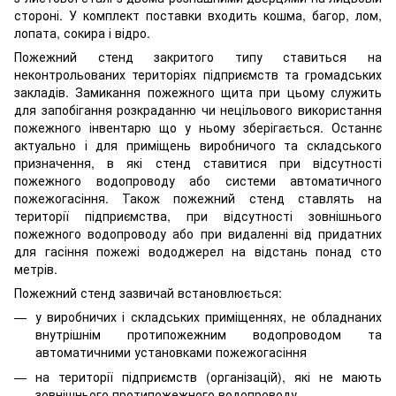
стороні. У комплект поставки входить кошма, багор, лом,
лопата, сокира і відро.
Пожежний стенд закритого типу ставиться на
неконтрольованих територіях підприємств та громадських
закладів. Замикання пожежного щита при цьому служить
для запобігання розкраданню чи нецільового використання
пожежного інвентарю що у ньому зберігається. Останнє
актуально і для приміщень виробничого та складського
призначення, в які стенд ставитися при відсутності
пожежного водопроводу або системи автоматичного
пожежогасіння. Також пожежний стенд ставлять на
території підприємства, при відсутності зовнішнього
пожежного водопроводу або при видаленні від придатних
для гасіння пожежі вододжерел на відстань понад сто
метрів.
Пожежний стенд зазвичай встановлюється:
у виробничих і складських приміщеннях, не обладнаних
внутрішнім протипожежним водопроводом та
автоматичними установками пожежогасіння
на території підприємств (організацій), які не мають
зовнішнього протипожежного водопроводу