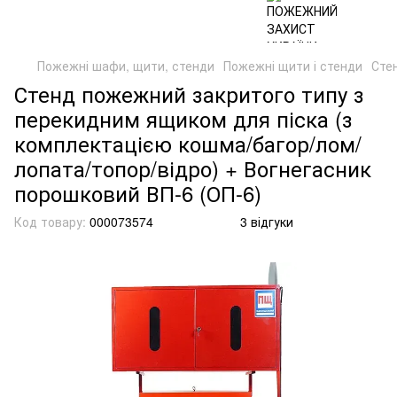
Пожежні шафи, щити, стенди
Пожежні щити і стенди
Сте
Стенд пожежний закритого типу з
перекидним ящиком для піска (з
комплектацією кошма/багор/лом/
лопата/топор/відро) + Вогнегасник
порошковий ВП-6 (ОП-6)
Код товару:
000073574
3 відгуки