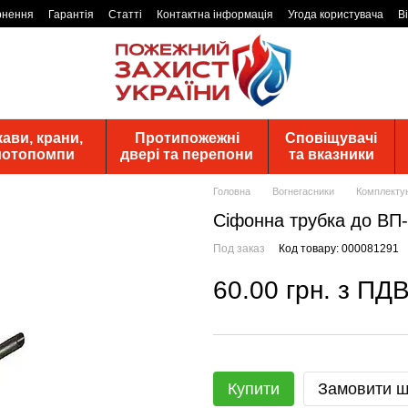
рнення
Гарантія
Статті
Контактна інформація
Угода користувача
В
ави, крани,
Протипожежні
Сповіщувачі
 мотопомпи
двері та перепони
та вказники
Головна
Вогнегасники
Комплектую
Сіфонна трубка до ВП
Под заказ
Код товару: 000081291
60.00 грн. з ПД
Купити
Замовити 