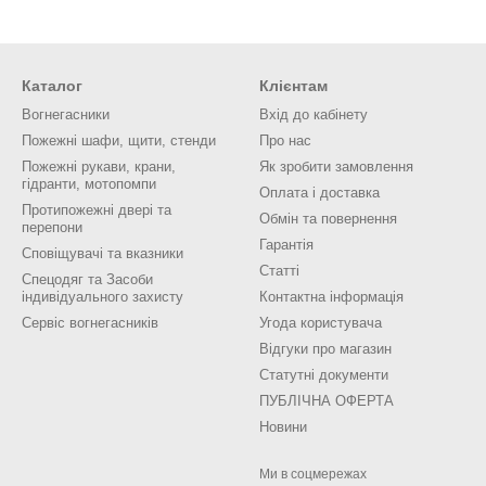
Каталог
Клієнтам
Вогнегасники
Вхід до кабінету
Пожежні шафи, щити, стенди
Про нас
Пожежні рукави, крани,
Як зробити замовлення
гідранти, мотопомпи
Оплата і доставка
Протипожежні двері та
Обмін та повернення
перепони
Гарантія
Сповіщувачі та вказники
Статті
Спецодяг та Засоби
індивідуального захисту
Контактна інформація
Сервіс вогнегасників
Угода користувача
Відгуки про магазин
Статутні документи
ПУБЛІЧНА ОФЕРТА
Новини
Ми в соцмережах