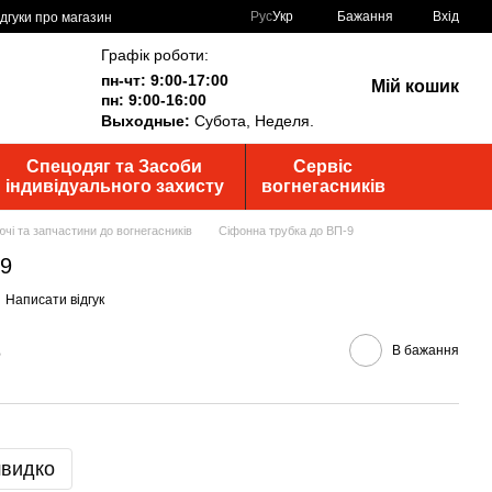
Рус
Укр
Бажання
Вхід
ідгуки про магазин
Графік роботи:
пн-чт: 9:00-17:00
Мій кошик
пн: 9:00-16:00
Выходные:
Субота, Неделя.
Спецодяг та Засоби
Сервіс
індивідуального захисту
вогнегасників
чі та запчастини до вогнегасників
Сіфонна трубка до ВП-9
-9
Написати відгук
В
В бажання
швидко