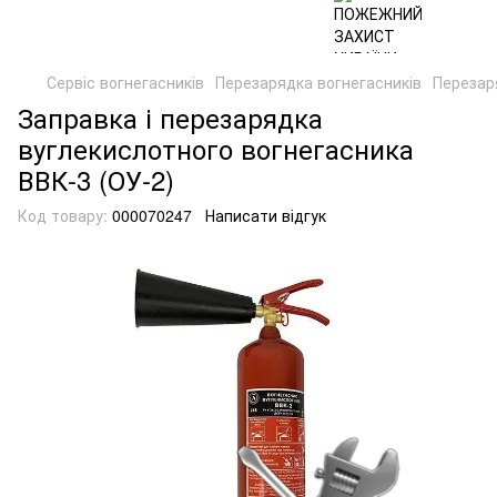
Сервіс вогнегасників
Перезарядка вогнегасників
Перезаря
Заправка і перезарядка
вуглекислотного вогнегасника
ВВК-3 (ОУ-2)
Код товару:
000070247
Написати відгук