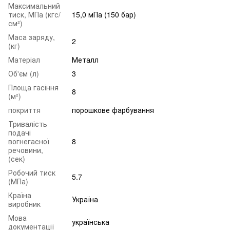
Максимальний
тиск, МПа (кгс/
15,0 мПа (150 бар)
см²)
Маса заряду,
2
(кг)
Матеріал
Металл
Об'єм (л)
3
Площа гасіння
8
(м²)
покриття
порошкове фарбування
Тривалість
подачі
вогнегасної
8
речовини,
(сек)
Робочий тиск
5.7
(МПа)
Країна
Україна
виробник
Мова
українська
документації