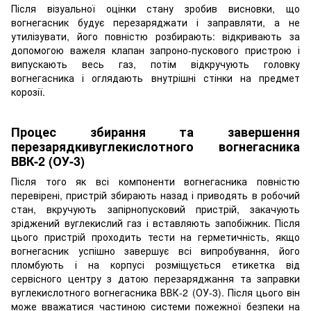
Після візуальної оцінки стану зробив висновки, що
вогнегасник будує перезаряджати і заправляти, а не
утилізувати, його повністю розбирають: відкривають за
допомогою важеля клапан запроно-пускового пристрою і
випускають весь газ, потім відкручують головку
вогнегасника і оглядають внутрішні стінки на предмет
корозії.
Процес збирання та завершення
перезарядкивуглекислотного вогнегасника
ВВК-2 (ОУ-3)
Після того як всі компоненти вогнегасника повністю
перевірені, пристрій збирають назад і приводять в робочий
стан, вкручують запірнопусковий пристрій, закачують
зріджений вуглекислий газ і вставляють запобіжник. Після
цього пристрій проходить тести на герметичність, якщо
вогнегасник успішно завершує всі випробування, його
пломбують і на корпусі розміщується етикетка від
сервісного центру з датою перезаряджання та заправки
вуглекислотного вогнегасника ВВК-2 (ОУ-3). Після цього він
може вважатися частиною системи пожежної безпеки на