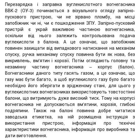
Перезарядка і заправка вуглекислотного вогнегасника
ВВК-2 (ОУ-3) починається з візуального огляду запірно-
пускового пристрою, чи не зірвано пломбу, на місці
запобіжник чи ні, чи є пошкодження ЗПУ. Запірно-пусковий
пристрій є украй важливою частиною вогнегасника,
оскільки від нього залежить контрольована подача
вуглекислоти з балона. А це означає, що запобіжник
повинен захищати від випадкового натискання на механізм
спуску, ручка механізму спуску повинна бути як нова, без
викривлень, вм'ятин і корозії. Потім оглядають головну та
незамінну частину вогнегасника – корпус (балон).
Вогнегасники даного типу гасять газом, а це означає, що
газу має бути багато, а щоб вуглекислого газу було багато
необхідно його зберігати в зрідженому стані, для цього у
вуглекислотних вогнегасниках використовують товстостінні
балони, що витримують дуже високий тиск. Тому на корпусі
вогнегасника не допускаються вм'ятини, корозія, глибокі
подряпини. Також на балоні повинна добре читатися
заводська етикетка, на ній розміщена інструкція з
використання пристрою, інформація про технічні
характеристики вогнегасника, інформація про виробника та
дати виготовлення.