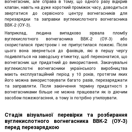
вогнегасник, але справа в тому, що одного разу відкрив
клапан, навіть на дуже короткий проміжок часу, доводиться
звертатися до сервісного центру вогнегасників для
перезарядки та заправки вуглекислотного вогнегасника
ВВК-2 (ОУ-3).
Наприклад, людина випадково зірвала пломбу
вуглекислотного вогнегасника ВВК-2 (ОУ-3) або
скористалася пристроєм і не припустилася пожежі. Після
цього вона звернеться до фахівців, які в першу чергу
подивляться на заводську етикетку, щоб переконатися, що
вогнегасник ще придатний до використання. Закачувальні
вуглекислотні вогнегасники українського виробництва
мають експлуатаційний період у 10 років, протягом яких
його можна використовувати багато разів, перезаряджати
та заправляти. Після закінчення терміну придатності з
вогнегасниками більше не можна працювати як із діючим
засобом пожежогасіння, а тому їх потрібно утилізувати.
Стадія візуальної перевірки та розбирання
вуглекислотного вогнегасника ВВК-2 (ОУ-3)
перед перезарядкою