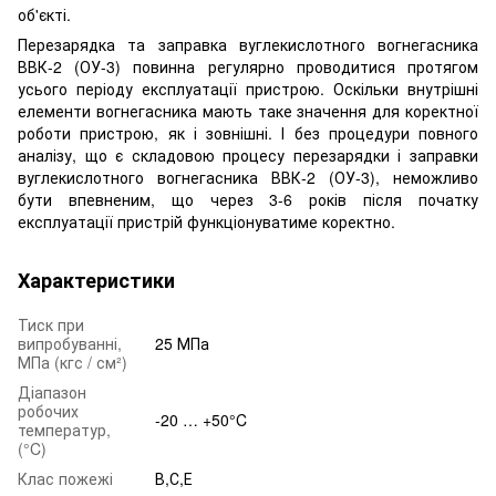
об'єкті.
Перезарядка та заправка вуглекислотного вогнегасника
ВВК-2 (ОУ-3) повинна регулярно проводитися протягом
усього періоду експлуатації пристрою. Оскільки внутрішні
елементи вогнегасника мають таке значення для коректної
роботи пристрою, як і зовнішні. І без процедури повного
аналізу, що є складовою процесу перезарядки і заправки
вуглекислотного вогнегасника ВВК-2 (ОУ-3), неможливо
бути впевненим, що через 3-6 років після початку
експлуатації пристрій функціонуватиме коректно.
Характеристики
Тиск при
випробуванні,
25 МПа
МПа (кгс / см²)
Діапазон
робочих
-20 … +50°C
температур,
(°C)
Клас пожежі
В,С,Е