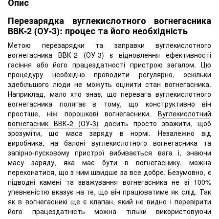
Опис
Перезарядка вуглекислотного вогнегасника
ВВК-2 (ОУ-3): процес та його необхідність
Метою перезарядки та заправки вуглекислотного
вогнегасника ВВК-2 (ОУ-3) є відновлення ефективності
гасіння або його працездатності пристрою загалом. Цю
процедуру необхідно проводити регулярно, оскільки
здебільшого люди не можуть оцінити стан вогнегасника.
Наприклад, мало хто знає, що перевага вуглекислотного
вогнегасника полягає в тому, що конструктивно він
простіше, ніж порошкові вогнегасники.
Вуглекислотний
вогнегасник ВВК-2 (ОУ-3)
досить просто зважити, щоб
зрозуміти, що маса заряду в нормі. Незалежно від
виробника, на балоні вуглекислотного вогнегасника та
запірно-пусковому пристрої вибивається вага і, знаючи
масу заряду, яка має бути в вогнегаснику, можна
переконатися, що з ним швидше за все добре. Безумовно, є
підводні камені та зважування вогнегасника не зі 100%
упевненістю вказує на те, що він працюватиме як слід. Так
як в вогнегасникі ще є клапан, який не видно і перевірити
його працездатність можна тільки використовуючи