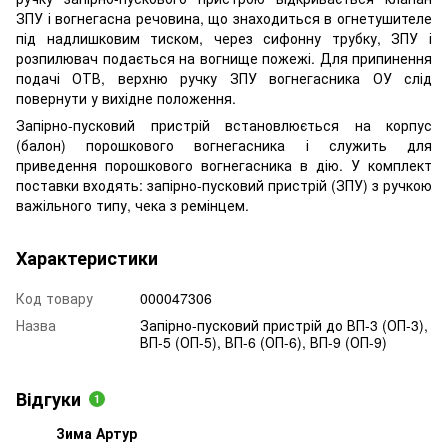
ЗПУ і вогнегасна речовина, що знаходиться в огнетушителе
під надлишковим тиском, через сифонну трубку, ЗПУ і
розпилювач подається на вогнище пожежі. Для припинення
подачі ОТВ, верхню ручку ЗПУ вогнегасника ОУ слід
повернути у вихідне положення.
Запірно-пусковий пристрій встановлюється на корпус
(балон) порошкового вогнегасника і служить для
приведення порошкового вогнегасника в дію. У комплект
поставки входять: запірно-пусковий пристрій (ЗПУ) з ручкою
важільного типу, чека з ремінцем.
Характеристики
Код товару
000047306
Назва
Запірно-пусковий пристрій до ВП-3 (ОП-3),
ВП-5 (ОП-5), ВП-6 (ОП-6), ВП-9 (ОП-9)
Відгуки
1
Зима Артур