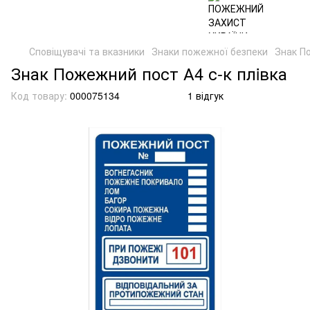
Сповіщувачі та вказники
Знаки пожежної безпеки
Знак П
Знак Пожежний пост А4 с-к плiвка
Код товару:
000075134
1 відгук