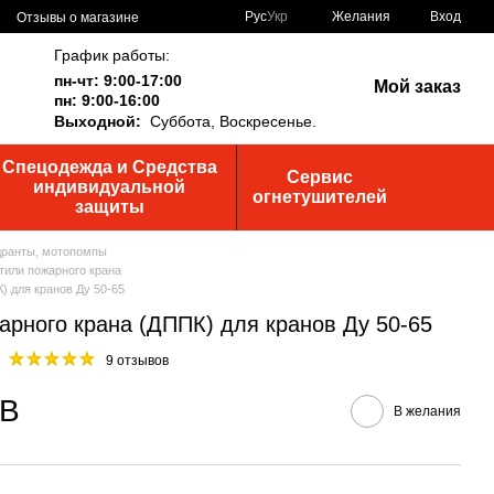
Рус
Укр
Желания
Вход
Отзывы о магазине
График работы:
пн-чт: 9:00-17:00
Мой заказ
пн: 9:00-16:00
Выходной:
Суббота,
Воскресенье.
Спецодежда и Средства
Сервис
индивидуальной
огнетушителей
защиты
дранты, мотопомпы
тили пожарного крана
) для кранов Ду 50-65
арного крана (ДППК) для кранов Ду 50-65
9 отзывов
ДВ
В желания