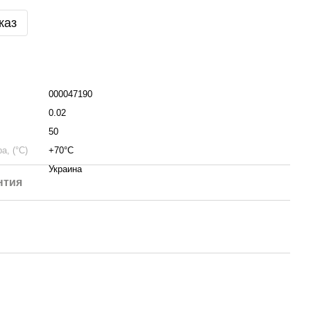
каз
000047190
0.02
50
, (°C)
+70°С
Украина
нтия