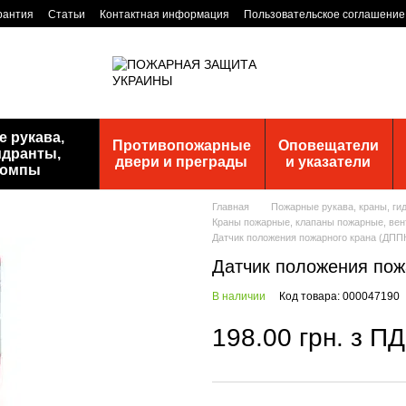
рантия
Статьи
Контактная информация
Пользовательское соглашение
 рукава,
Противопожарные
Оповещатели
идранты,
двери и преграды
и указатели
помпы
Главная
Пожарные рукава, краны, ги
Краны пожарные, клапаны пожарные, вен
Датчик положения пожарного крана (ДППК
Датчик положения пож
В наличии
Код товара: 000047190
198.00 грн. з П