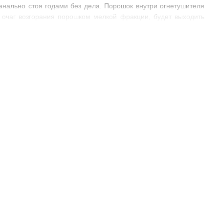
анально стоя годами без дела. Порошок внутри огнетушителя
 очаг возгорания порошком мелкой фракции, будет выходить
лярное, ежегодное техническое обслуживание именно то что
и всего своего эксплуатационного периода.