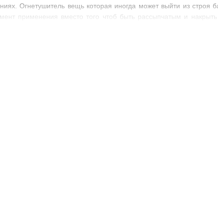
аниях. Огнетушитель вещь которая иногда может выйти из строя б
мент применения вместо того чтоб быть рассыпчатым и накрыть
вообще забьет собой запорно пусковой механизм. Так что регу
етушителям свою работоспособность и эффективность на протяжени