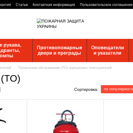
рантия
Статьи
Контактная информация
Пользовательское соглашение
 рукава,
Противопожарные
Оповещатели
идранты,
двери и преграды
и указатели
помпы
шителей
Техническое обслуживание (ТО) порошковых огнетушителей
 (ТО)
й
по популярност
Сортировка: