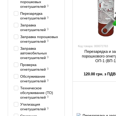
порошковых
9
огнетушителей
Перезарядка
9
огнетушителей
Заправка
9
огнетушителей
Заправка порошковых
9
огнетушителей
Код товара: 000072763
Заправка
Перезарядка и за
автомобильных
порошкового огне
9
огнетушителей
ОП-1 (ВП-1
Проверка
9
огнетушителей
120.00 грн. з ПДВ
Обслуживание
9
огнетушителей
Техническое
обслуживание (ТО)
9
огнетушителей
Утилизация
9
огнетушителей