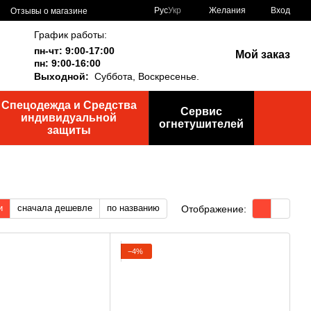
Рус
Укр
Желания
Вход
Отзывы о магазине
График работы:
пн-чт: 9:00-17:00
Мой заказ
пн: 9:00-16:00
Выходной:
Суббота,
Воскресенье.
Спецодежда и Средства
Сервис
индивидуальной
огнетушителей
защиты
и
сначала дешевле
по названию
Отображение:
−4%