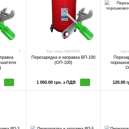
1
Код товара: 000070245
Код т
правка
Перезарядка и заправка ВП-100
Перезар
тушителя
(ОП-100)
порошков
)
О
1 050.00 грн. з ПДВ
120.00 