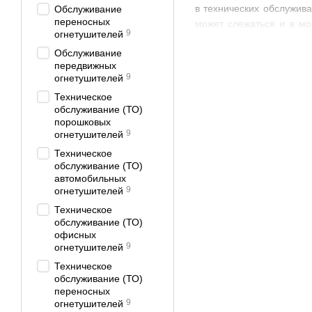
в технических обслужив
Обслуживание
переносных
может слежаться и в мо
9
огнетушителей
крупными кусками, или 
Обслуживание
позволяет не терять огн
передвижных
9
огнетушителей
Техническое
обслуживание (ТО)
порошковых
9
огнетушителей
Техническое
обслуживание (ТО)
автомобильных
9
огнетушителей
Техническое
обслуживание (ТО)
офисных
9
огнетушителей
Техническое
обслуживание (ТО)
переносных
9
огнетушителей