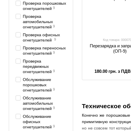
Проверка порошковых
9
огнетушителей
Проверка
автомобильных
9
огнетушителей
Проверка офисных
9
огнетушителей
Код товара: 00007
Перезарядка и запр
Проверка переносных
(ОП-9)
9
огнетушителей
Проверка
передвижных
180.00 грн. з ПДВ
9
огнетушителей
Обслуживание
порошковых
9
огнетушителей
Обслуживание
автомобильных
Техническое о
9
огнетушителей
Конечно же порошковые 
Обслуживание
офисных
примитивную конструкци
9
огнетушителей
но не совсем тот котор