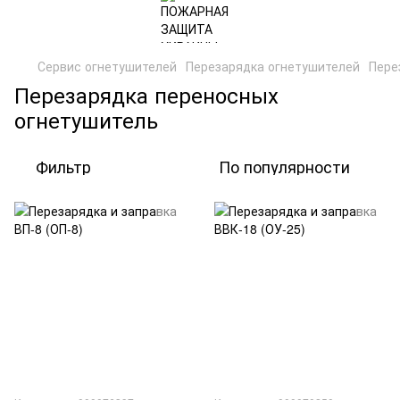
Сервис огнетушителей
Перезарядка огнетушителей
Пере
Перезарядка переносных
огнетушитель
Фильтр
По популярности