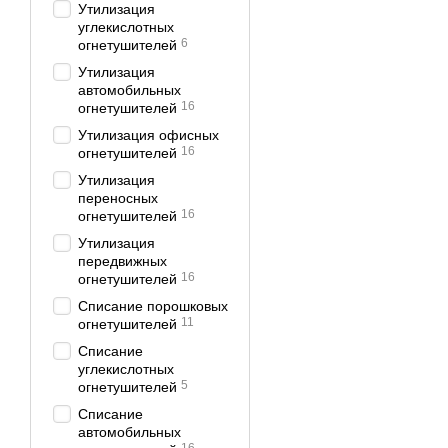
Утилизация
углекислотных
6
огнетушителей
Утилизация
автомобильных
16
огнетушителей
Утилизация офисных
16
огнетушителей
Утилизация
переносных
Ремонт огнетуш
16
огнетушителей
Утилизация
Стандартные рекоменда
передвижных
маркировки, исправности
16
огнетушителей
Для обеспечения надеж
Списание порошковых
правильный ремонт, обн
11
огнетушителей
может обернуться серье
Списание
углекислотных
5
огнетушителей
Списание
автомобильных