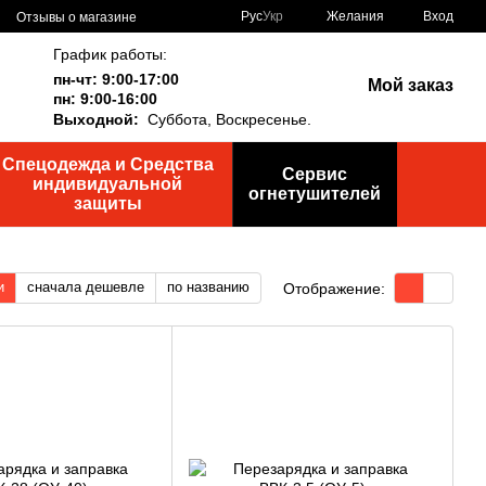
Рус
Укр
Желания
Вход
Отзывы о магазине
График работы:
пн-чт: 9:00-17:00
Мой заказ
пн: 9:00-16:00
Выходной:
Суббота,
Воскресенье.
Спецодежда и Средства
Сервис
индивидуальной
огнетушителей
защиты
и
сначала дешевле
по названию
Отображение: