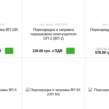
0245
Код товара: 000070240
Код т
вка ВП-100
Перезарядка и заправка
Перезарядк
порошкового огнетушителя
ОП-2 (ВП-2)
600.00 
В
120.00 грн. з ПДВ
576.00 