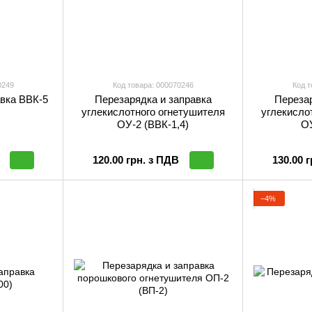
0249
Код товара: 000070246
Код т
вка ВВК-5
Перезарядка и заправка
Перезар
углекислотного огнетушителя
углекисло
ОУ-2 (ВВК-1,4)
ОУ
120.00 грн. з ПДВ
130.00 
−4%