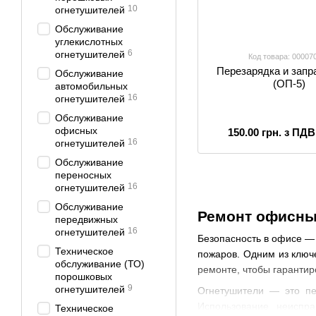
10
огнетушителей
Обслуживание
углекислотных
6
огнетушителей
Код товара: 00007
Перезарядка и запр
Обслуживание
(ОП-5)
автомобильных
16
огнетушителей
Обслуживание
офисных
150.00 грн. з ПДВ
16
огнетушителей
Обслуживание
переносных
16
огнетушителей
Обслуживание
Ремонт офисных
передвижных
16
огнетушителей
Безопасность в офисе —
Техническое
пожаров. Одним из ключе
обслуживание (ТО)
ремонте, чтобы гарантир
порошковых
9
огнетушителей
Огнетушители — это пе
Использование неиспр
Техническое