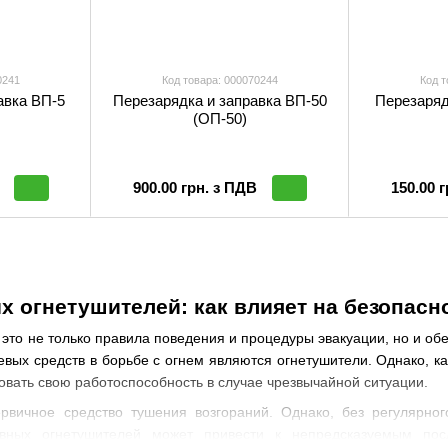
0241
Код товара: 000070244
Код т
авка ВП-5
Перезарядка и заправка ВП-50
Перезаряд
(ОП-50)
900.00 грн. з ПДВ
150.00 
 огнетушителей: как влияет на безопасн
 это не только правила поведения и процедуры эвакуации, но и о
вых средств в борьбе с огнем являются огнетушители. Однако, к
овать свою работоспособность в случае чрезвычайной ситуации.
рвичное средство тушения возгораний. Однако, без регулярног
авных огнетушителей может привести к непредсказуемым пос