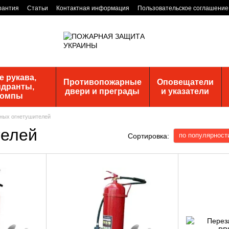
рантия
Статьи
Контактная информация
Пользовательское соглашение
 рукава,
Противопожарные
Оповещатели
идранты,
двери и преграды
и указатели
помпы
ных огнетушителей
телей
по популярност
Сортировка: