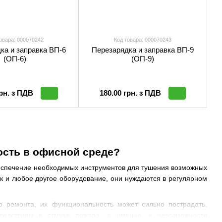
овара: 000070242
Код товара: 000070243
ка и заправка ВП-6
Перезарядка и заправка ВП-9
(ОП-6)
(ОП-9)
грн. з ПДВ
180.00 грн. з ПДВ
ость в офисной среде?
беспечение необходимых инструментов для тушения возможных
ак и любое другое оборудование, они нуждаются в регулярном
о ремонта, их функциональность может сильно пострадать.
ледствиям в случае пожара, а именно, к невозможности