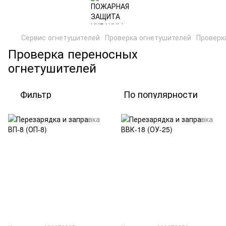
Сервис огнетушителей
Проверка огнетушителей
Проверк
Проверка переносных
огнетушителей
Фильтр
По популярности