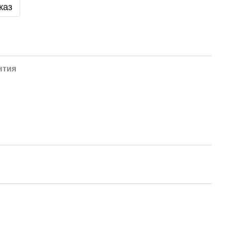
каз
нтия