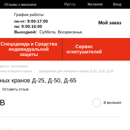
Рус
Укр
Желания
Вход
Отзывы о магазине
График работы:
пн-чт: 9:00-17:00
Мой заказ
пн: 9:00-16:00
Выходной:
Суббота,
Воскресенье.
Спецодежда и Средства
Сервис
индивидуальной
огнетушителей
защиты
дранты, мотопомпы
тили пожарного крана
Диафрагмы для пожарных кранов Д-25, Д-50, Д-65
ых кранов Д-25, Д-50, Д-65
Оставить отзыв
ДВ
В желания