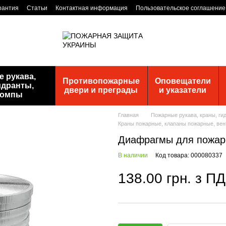
рантия
Статьи
Контактная информация
Пользовательское соглашение
 рукава,
Противопожарные
Оповещатели
идранты,
двери и преграды
и указатели
помпы
Главная
Пожарные рукава, краны, ги
Краны пожарные, клапаны пожарные, вен
Диафрагмы для пожарн
В наличии
Код товара: 000080337
138.00 грн. з П