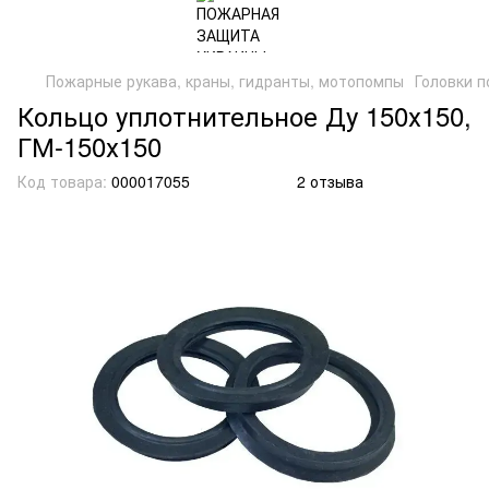
Пожарные рукава, краны, гидранты, мотопомпы
Головки 
Кольцо уплотнительное Ду 150х150,
ГМ-150х150
Код товара:
000017055
2 отзыва