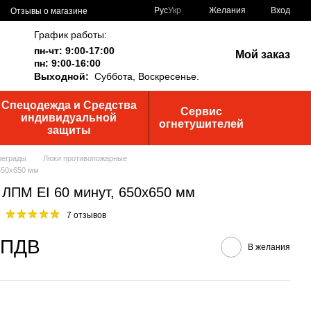
Рус
Укр
Желания
Вход
Отзывы о магазине
График работы:
пн-чт: 9:00-17:00
Мой заказ
пн: 9:00-16:00
Выходной:
Суббота,
Воскресенье.
Спецодежда и Средства
Сервис
индивидуальной
огнетушителей
защиты
реграды
Люки противопожарные
650х650 мм
ЛПМ EI 60 минут, 650х650 мм
7 отзывов
з ПДВ
В желания