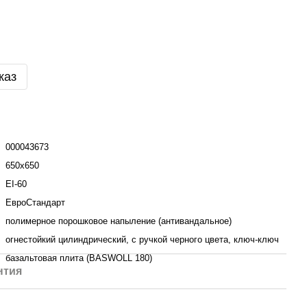
каз
000043673
650х650
ЕІ-60
ЕвроСтандарт
полимерное порошковое напыление (антивандальное)
огнестойкий цилиндрический, с ручкой черного цвета, ключ-ключ
базальтовая плита (BASWOLL 180)
нтия