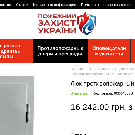
рантия
Статьи
Контактная информация
Пользовательское соглашение
 рукава,
Противопожарные
Оповещатели
идранты,
двери и преграды
и указатели
помпы
Главная
Противопожарные двери и п
Люк противопожарный ЛПМ EI 60 минут, 
Люк противопожарный 
В наличии
Код товара: 000043673
16 242.00 грн. 
Размер