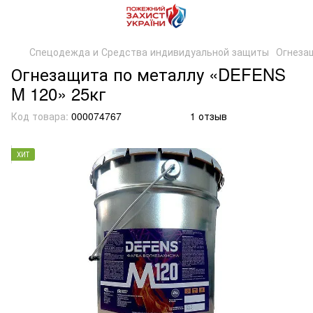
Спецодежда и Средства индивидуальной защиты
Огнеза
Огнезащита по металлу «DEFENS
M 120» 25кг
Код товара:
000074767
1 отзыв
ХИТ