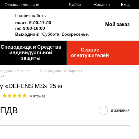
Рус
Укр
Желания
Вход
Отзывы о магазине
График работы:
пн-чт: 9:00-17:00
Мой заказ
пн: 9:00-16:00
Выходной:
Суббота,
Воскресенье.
Спецодежда и Средства
Сервис
индивидуальной
огнетушителей
защиты
ивидуальной защиты
Огнезащитные материалы
 кг
у «DEFENS MS» 25 кг
4 отзыва
з ПДВ
В желания