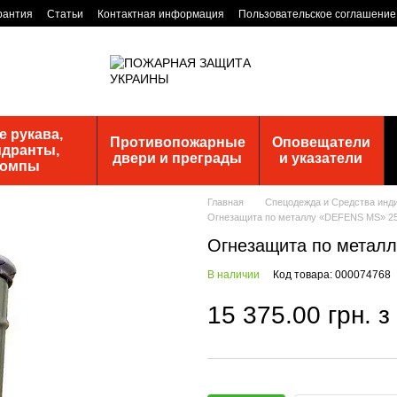
рантия
Статьи
Контактная информация
Пользовательское соглашение
 рукава,
Противопожарные
Оповещатели
идранты,
двери и преграды
и указатели
помпы
Главная
Спецодежда и Средства инд
Огнезащита по металлу «DEFENS MS» 25
Огнезащита по металл
В наличии
Код товара: 000074768
15 375.00 грн. 