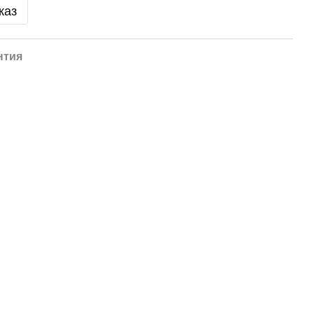
каз
нтия