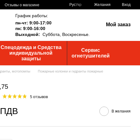
Рус
Укр
Желания
Вход
Отзывы о магазине
График работы:
пн-чт: 9:00-17:00
Мой заказ
пн: 9:00-16:00
Выходной:
Суббота,
Воскресенье.
Спецодежда и Средства
Сервис
индивидуальной
огнетушителей
защиты
дранты, мотопомпы
Пожарные колонки и гидранты пожарные
,75
5 отзывов
з ПДВ
В желания