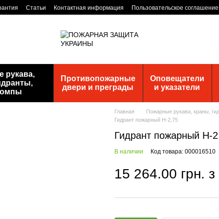
рантия
Статьи
Контактная информация
Пользовательское соглашение
 рукава,
Противопожарные
Оповещатели
идранты,
двери и преграды
и указатели
помпы
Главная
Пожарные рукава, краны, ги
Гидрант пожарный Н-2,75
Гидрант пожарный Н-2
В наличии
Код товара: 000016510
15 264.00 грн. 