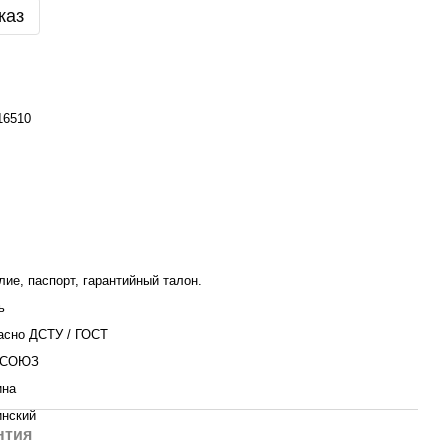
каз
16510
лие, паспорт, гарантийный талон.
ь
асно ДСТУ / ГОСТ
СОЮЗ
ина
инский
нтия