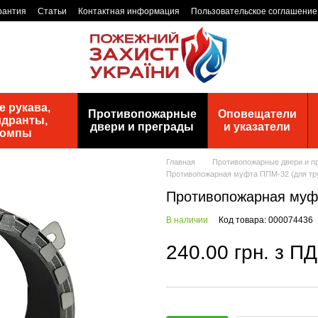
рантия
Статьи
Контактная информация
Пользовательское соглашение
 рукава,
Противопожарные
Оповещатели
идранты,
двери и преграды
и указатели
помпы
Главная
Противопожарные двери и п
Противопожарная муфта ППМ-32 (для тр
Противопожарная муфт
В наличии
Код товара: 000074436
240.00 грн. з П