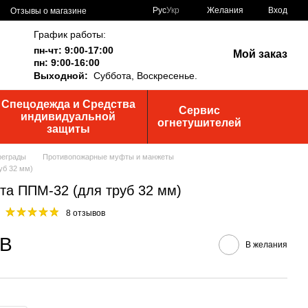
Рус
Укр
Желания
Вход
Отзывы о магазине
График работы:
пн-чт: 9:00-17:00
Мой заказ
пн: 9:00-16:00
Выходной:
Суббота,
Воскресенье.
Спецодежда и Средства
Сервис
индивидуальной
огнетушителей
защиты
реграды
Противопожарные муфты и манжеты
уб 32 мм)
а ППМ-32 (для труб 32 мм)
8 отзывов
ДВ
В желания