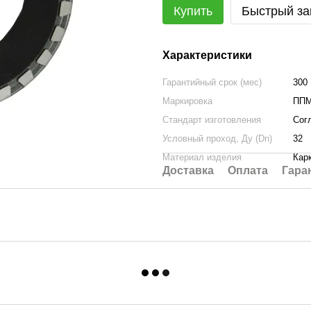
Купить
Быстрый за
Характеристики
Гарантийный срок (мес)
300
Маркировка
ППМ
Стандарт изготовления
Сог
Условный проход, Ду (Dn)
32
Материал изделия
Кар
Доставка
Оплата
Гара