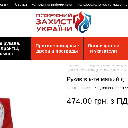
рантия
Статьи
Контактная информация
Пользовательское соглашение
 рукава,
Противопожарные
Оповещатели
идранты,
двери и преграды
и указатели
помпы
Главная
Пожарные рукава, краны, ги
Рукав в к-те мягкий д. 19 мм (длина 15 м)
Рукав в к-те мягкий д.
Нет в наличии
Код товара: 000015
474.00 грн. з П