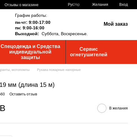
Рус
Укр
Желания
Вход
Отзывы о магазине
График работы:
пн-чт: 9:00-17:00
Мой заказ
пн: 9:00-16:00
Выходной:
Суббота,
Воскресенье.
Спецодежда и Средства
Сервис
индивидуальной
огнетушителей
защиты
дранты, мотопомпы
Рукава пожарные напорные
 19 мм (длина 15 м)
660
Оставить отзыв
ДВ
В желания