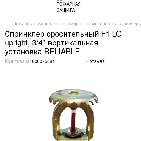
Пожарные рукава, краны, гидранты, мотопомпы
Дренчеры
Спринклер оросительный F1 LO
upright, 3/4'' вертикальная
установка RELIABLE
Код товара:
000075081
4 отзыва