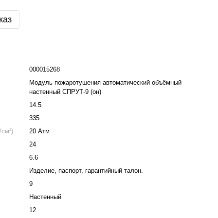
каз
000015268
Модуль пожаротушения автоматический объёмный
настенный СПРУТ-9 (он)
14.5
335
/см²)
20 Атм
24
6.6
Изделие, паспорт, гарантийный талон.
9
Настенный
12