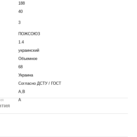
188
40
3
ПОЖСОЮЗ
1.4
украинский
Объемное
68
Украина
Согласно ДСТУ / ГОСТ
А,В
ия
А
нтия