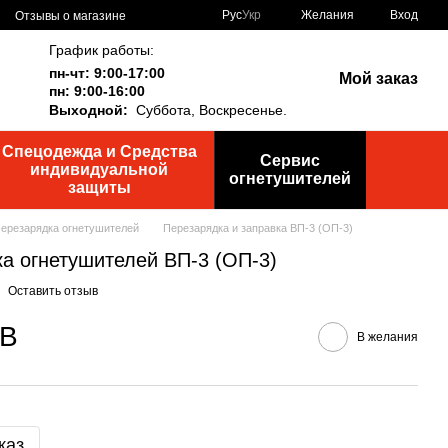
Рус
Укр
Желания
Вход
Отзывы о магазине
График работы:
пн-чт: 9:00-17:00
Мой заказ
пн: 9:00-16:00
Выходной:
Суббота,
Воскресенье.
Спецодежда и Средства
Сервис
индивидуальной
огнетушителей
защиты
ерезарядка огнетушителей
Перезарядка и заправка ВП-3 (ОП-3)
ка огнетушителей ВП-3 (ОП-3)
Оставить отзыв
ДВ
В желания
каз