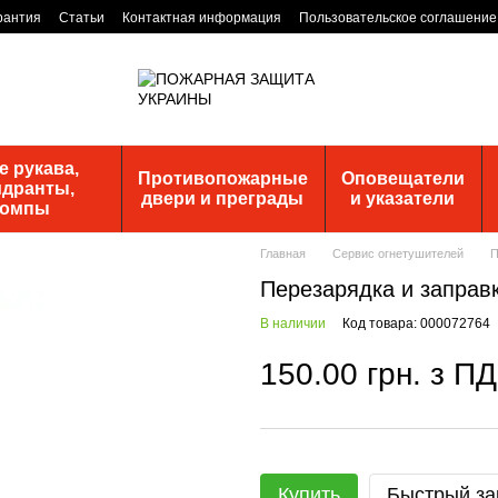
рантия
Статьи
Контактная информация
Пользовательское соглашение
 рукава,
Противопожарные
Оповещатели
идранты,
двери и преграды
и указатели
помпы
Главная
Сервис огнетушителей
П
Перезарядка и заправ
В наличии
Код товара: 000072764
150.00 грн. з П
Купить
Быстрый за