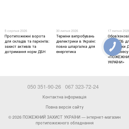
5 серпня 2026
30 липня 2026
17 липня 202
Протипожежні ворота
Терміни випробувань
Обов'язков
для складів та паркінгів:
діелектрики в Україні:
знаки ПБ дл
захист активів та
повна шпаргалка для
перевірки 
дотримання норм ДБН
енергетика
для бізнесу
«ПОЖЕЖНИ
УКРАЇНИ»
050 351-90-26
067 323-72-24
Контактна інформація
Повна версія сайту
© 2026 ПОЖЕЖНИЙ ЗАХИСТ УКРАЇНИ —
інтернет-магазин
протипожежного обладнання