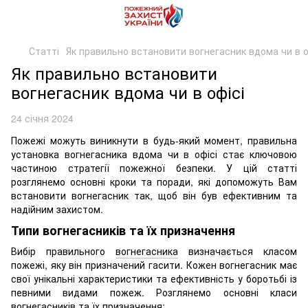
Статті
Як правильно встановити вогнегасник вдома чи в о
Як правильно встановити
вогнегасник вдома чи в офісі
24 січня 2024
Пожежі можуть виникнути в будь-який момент, правильна
установка вогнегасника вдома чи в офісі стає ключовою
частиною стратегії пожежної безпеки. У цій статті
розглянемо основні кроки та поради, які допоможуть Вам
встановити вогнегасник так, щоб він був ефективним та
надійним захистом.
Типи вогнегасників та їх призначення
Вибір правильного
вогнегасника
визначається класом
пожежі, яку він призначений гасити. Кожен вогнегасник має
свої унікальні характеристики та ефективність у боротьбі із
певними видами пожеж. Розглянемо основні класи
вогнегасників та їх призначення: