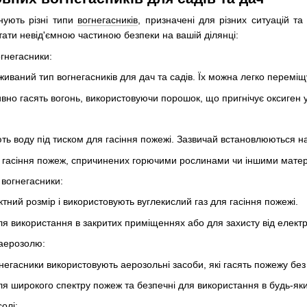
нують різні типи
вогнегасників
, призначені для різних ситуацій та
стати невід'ємною частиною безпеки на вашій ділянці:
огнегасники:
иваний тип вогнегасників для дач та садів. Їх можна легко переміщу
но гасять вогонь, використовуючи порошок, що пригнічує оксиген у
ть воду під тиском для гасіння пожежі. Зазвичай встановлюються н
я гасіння пожеж, спричинених горючими рослинами чи іншими мате
 вогнегасники:
тний розмір і використовують вуглекислий газ для гасіння пожежі.
я використання в закритих приміщеннях або для захисту від елект
 аерозолю:
гнегасники використовують аерозольні засоби, які гасять пожежу бе
я широкого спектру пожеж та безпечні для використання в будь-як
олі: