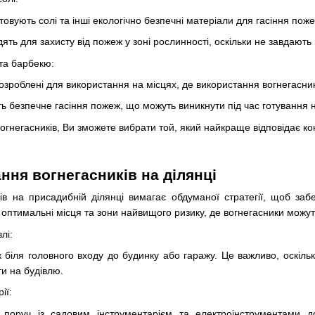
овують солі та інші екологічно безпечні матеріали для гасіння поже
ять для захисту від пожеж у зоні рослинності, оскільки не завдают
 та барбекю:
озроблені для використання на місцях, де використання вогнегасникі
 безпечне гасіння пожеж, що можуть виникнути під час готування н
вогнегасників, Ви зможете вибрати той, який найкраще відповідає к
ння вогнегасників на ділянці
ів на присадибній ділянці вимагає обдуманої стратегії, щоб заб
оптимальні місця та зони найвищого ризику, де вогнегасники можут
лі:
 біля головного входу до будинку або гаражу. Це важливо, оскіль
и на будівлю.
ії:
 поруч із садовим інструментарієм та електроінструментами 