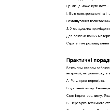
Це місце може бути потен
I. Біля електропанелі та і
Розташування вогнегасник
J. У складських приміщенн
Для безпеки ваших матеріал
Стратегічне розташування 
Практичні порад
Важливим етапом забезпеч
інструкції, які допоможуть
A. Регулярна перевірка:
Візуальний огляд: Регуляр
Стан індикатора тиску: Як
B. Перевірка технічного ст