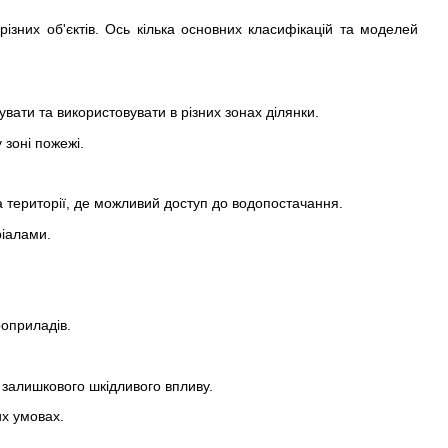
 різних об'єктів. Ось кілька основних класифікацій та моделей
вати та використовувати в різних зонах ділянки.
 зоні пожежі.
а території, де можливий доступ до водопостачання.
ріалами.
роприладів.
з залишкового шкідливого впливу.
их умовах.