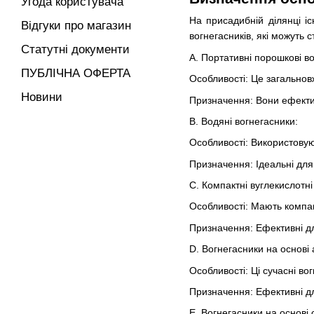
Угода користувача
На присадибній ділянці іс
Відгуки про магазин
вогнегасників, які можуть 
Статутні документи
A. Портативні порошкові в
ПУБЛІЧНА ОФЕРТА
Особливості: Це загальновж
Новини
Призначення: Вони ефектив
B. Водяні вогнегасники:
Особливості: Використовую
Призначення: Ідеальні дл
C. Компактні вуглекислотні
Особливості: Мають компак
Призначення: Ефективні дл
D. Вогнегасники на основі
Особливості: Ці сучасні во
Призначення: Ефективні дл
E. Вогнегасники на основі с