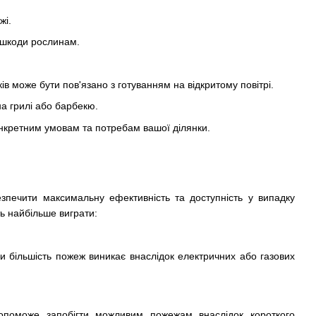
жі.
ь шкоди рослинам.
в може бути пов'язано з готуванням на відкритому повітрі.
а грилі або барбекю.
онкретним умовам та потребам вашої ділянки.
езпечити максимальну ефективність та доступність у випадку
ь найбільше виграти:
ки більшість пожеж виникає внаслідок електричних або газових
допоможе запобігти можливим пожежам внаслідок короткого