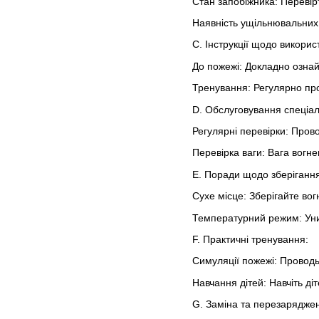
Стан запобіжника: Перевір
Наявність ущільнювальних 
C. Інструкції щодо викорис
До пожежі: Докладно ознай
Тренування: Регулярно про
D. Обслуговування спеціал
Регулярні перевірки: Прово
Перевірка ваги: Вага вогн
E. Поради щодо зберігання
Сухе місце: Зберігайте вог
Температурний режим: Уник
F. Практичні тренування:
Симуляції пожежі: Проводьт
Навчання дітей: Навчіть ді
G. Заміна та перезарядже