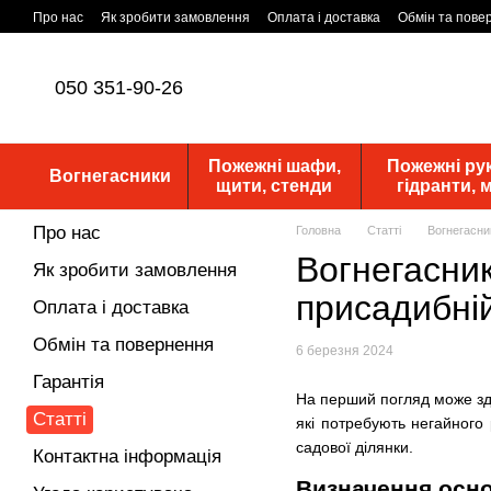
Перейти до основного контенту
Про нас
Як зробити замовлення
Оплата і доставка
Обмін та пове
Статутні документи
ПУБЛІЧНА ОФЕРТА
Новини
050 351-90-26
Пожежні шафи,
Пожежні рук
Вогнегасники
щити, стенди
гідранти,
Про нас
Головна
Статті
Вогнегасник
Вогнегасник
Як зробити замовлення
присадибній
Оплата і доставка
Обмін та повернення
6 березня 2024
Гарантія
На перший погляд може зда
Статті
які потребують негайного 
садової ділянки.
Контактна інформація
Визначення осно