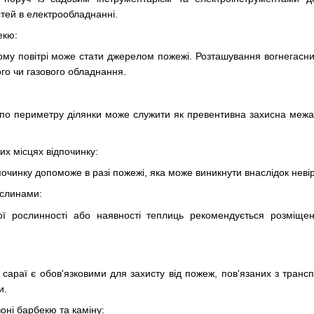
тей в електрообладнанні.
екю:
тому повітрі може стати джерелом пожежі. Розташування вогнегасн
ого чи газового обладнання.
по периметру ділянки може служити як превентивна захисна межа, 
ших місцях відпочинку:
починку допоможе в разі пожежі, яка може виникнути внаслідок невір
рослинами:
ї рослинності або наявності теплиць рекомендується розміщенн
о сараї є обов'язковими для захисту від пожеж, пов'язаних з тра
и.
зоні барбекю та каміну: