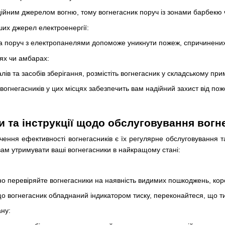
ційним джерелом вогню, тому вогнегасник поруч із зонами барбекю
нших джерел електроенергії:
а поруч з електропанелями допоможе уникнути пожеж, спричинени
ях чи амбарах:
ів та засобів зберігання, розмістіть вогнегасник у складському при
вогнегасників у цих місцях забезпечить вам надійний захист від по
и та інструкції щодо обслуговування вогн
ення ефективності вогнегасників є їх регулярне обслуговування 
 вам утримувати ваші вогнегасники в найкращому стані:
но перевіряйте вогнегасники на наявність видимих пошкоджень, короз
що вогнегасник обладнаний індикатором тиску, переконайтеся, що т
ану: