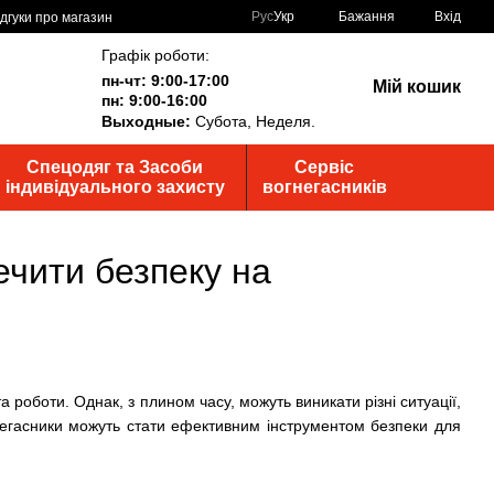
Рус
Укр
Бажання
Вхід
ідгуки про магазин
Графік роботи:
пн-чт: 9:00-17:00
Мій кошик
пн: 9:00-16:00
Выходные:
Субота, Неделя.
Спецодяг та Засоби
Сервіс
індивідуального захисту
вогнегасників
ечити безпеку на
роботи. Однак, з плином часу, можуть виникати різні ситуації,
гнегасники можуть стати ефективним інструментом безпеки для