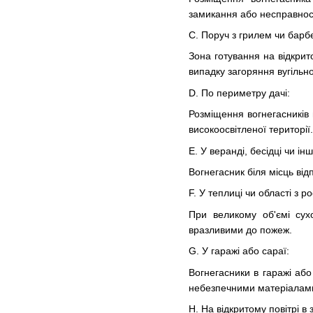
замикання або несправнос
C. Поруч з грилем чи барб
Зона готування на відкри
випадку загоряння вугільн
D. По периметру дачі:
Розміщення вогнегасників 
високоосвітленої території.
E. У веранді, бесідці чи ін
Вогнегасник біля місць від
F. У теплиці чи області з 
При великому об'ємі сухо
вразливими до пожеж.
G. У гаражі або сараї:
Вогнегасники в гаражі аб
небезпечними матеріалам
H. На відкритому повітрі в 