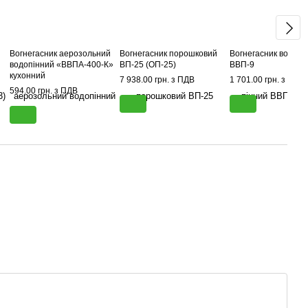
Вогнегасник аерозольний
Вогнегасник порошковий
Вогнегасник водо-п
водопінний «ВВПА-400-К»
ВП-25 (ОП-25)
ВВП-9
кухонний
7 938.00 грн. з ПДВ
1 701.00 грн. з ПДВ
594.00 грн. з ПДВ