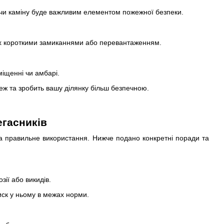
 чи каміну буде важливим елементом пожежної безпеки.
х короткими замиканнями або перевантаженням.
міщенні чи амбарі.
жеж та зробить вашу ділянку більш безпечною.
егасників
та правильне використання. Нижче подано конкретні поради та
ії або викидів.
иск у ньому в межах норми.