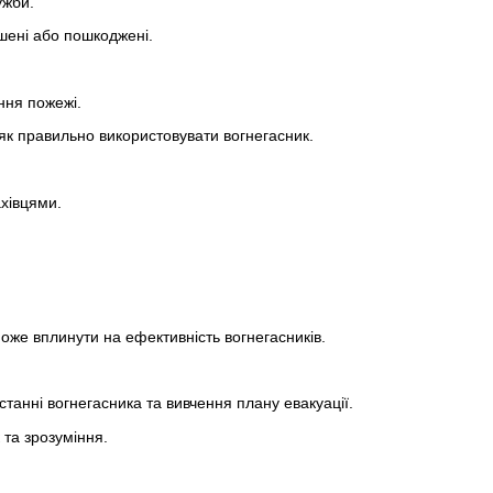
ужби.
шені або пошкоджені.
ння пожежі.
 як правильно використовувати вогнегасник.
ахівцями.
оже вплинути на ефективність вогнегасників.
станні вогнегасника та вивчення плану евакуації.
 та зрозуміння.