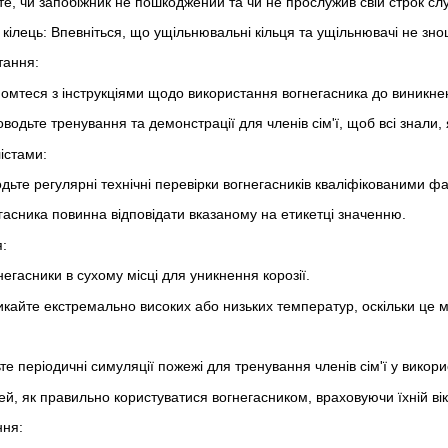
те, чи запобіжник не пошкоджений та чи не прослужив свій строк сл
кілець: Впевніться, що ущільнювальні кільця та ущільнювачі не зно
тання:
омтеся з інструкціями щодо використання вогнегасника до виникне
водьте тренування та демонстрації для членів сім'ї, щоб всі знали,
істами:
дьте регулярні технічні перевірки вогнегасників кваліфікованими ф
егасника повинна відповідати вказаному на етикетці значенню.
:
негасники в сухому місці для уникнення корозії.
айте екстремально високих або низьких температур, оскільки це м
е періодичні симуляції пожежі для тренування членів сім'ї у викори
тей, як правильно користуватися вогнегасником, враховуючи їхній вік
ння: