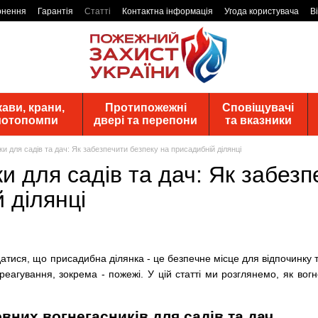
рнення
Гарантія
Статті
Контактна інформація
Угода користувача
В
ави, крани,
Протипожежні
Сповіщувачі
 мотопомпи
двері та перепони
та вказники
и для садів та дач: Як забезпечити безпеку на присадибній ділянці
и для садів та дач: Як забезп
 ділянці
тися, що присадибна ділянка - це безпечне місце для відпочинку та 
реагування, зокрема - пожежі. У цій статті ми розглянемо, як во
вних вогнегасників для садів та дач