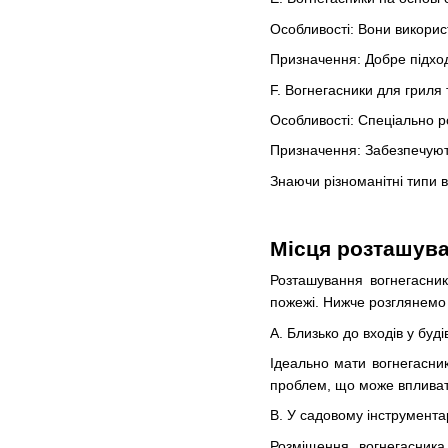
Особливості: Вони використ
Призначення: Добре підход
F. Вогнегасники для гриля
Особливості: Спеціально р
Призначення: Забезпечують
Знаючи різноманітні типи 
Місця розташува
Розташування вогнегасник
пожежі. Нижче розглянемо 
A. Близько до входів у будів
Ідеально мати вогнегасник
проблем, що може впливат
B. У садовому інструментар
Розміщення вогнегасника