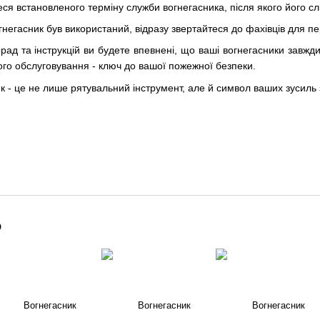
ся встановленого терміну служби вогнегасника, після якого його слі
егасник був використаний, відразу звертайтеся до фахівців для п
ад та інструкцій ви будете впевнені, що ваші вогнегасники завжди
го обслуговування - ключ до вашої пожежної безпеки.
 - це не лише рятувальний інструмент, але й символ ваших зусиль з
о