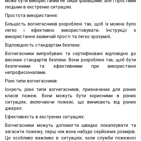
може бути використаний не лише фахівцями, але і простими
людьми в екстрених ситуаціях.
Простота використання:
Більшість вогнегасників розроблені так, щоб їх можна було
легко і ефективно використовувати. Інструкції з
використання зазвичай прості та легко зрозумілі.
Відповідність стандартам безпеки:
Вогнегасники випробувані та сертифіковані відповідно до
високих стандартів безпеки. Вони розроблені так, щоб бути
безпечними та ефективними при використанні
непрофесіоналами.
Різні типи вогнегасників:
Існують різні типи вогнегасників, призначених для різних
класів пожеж. Вони можуть бути корисними в різних
ситуаціях, включаючи пожежі, що виникають від різних
джерел.
Ефективність в екстрених ситуаціях:
Вогнегасники можуть допомогти швидко локалізувати та
загасити пожежу, перш ніж вона набуде серйозних розмірів.
Це особливо важливо в ситуаціях, коли служби пожежної