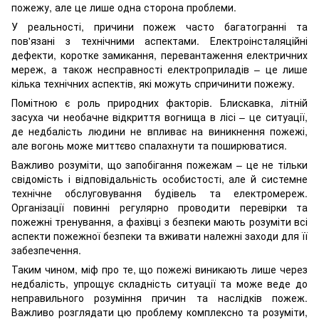
пожежу, але це лише одна сторона проблеми.
У реальності, причини пожеж часто багатогранні та
пов'язані з технічними аспектами. Електроінсталяційні
дефекти, коротке замикання, перевантаження електричних
мереж, а також несправності електроприладів – це лише
кілька технічних аспектів, які можуть спричинити пожежу.
Помітною є роль природних факторів. Блискавка, літній
засуха чи необачне відкриття вогнища в лісі – це ситуації,
де недбалість людини не впливає на виникнення пожежі,
але вогонь може миттєво спалахнути та поширюватися.
Важливо розуміти, що запобігання пожежам – це не тільки
свідомість і відповідальність особистості, але й системне
технічне обслуговування будівель та електромереж.
Організації повинні регулярно проводити перевірки та
пожежні тренування, а фахівці з безпеки мають розуміти всі
аспекти пожежної безпеки та вживати належні заходи для її
забезпечення.
Таким чином, міф про те, що пожежі виникають лише через
недбалість, упрощує складність ситуації та може веде до
неправильного розуміння причин та наслідків пожеж.
Важливо розглядати цю проблему комплексно та розуміти,