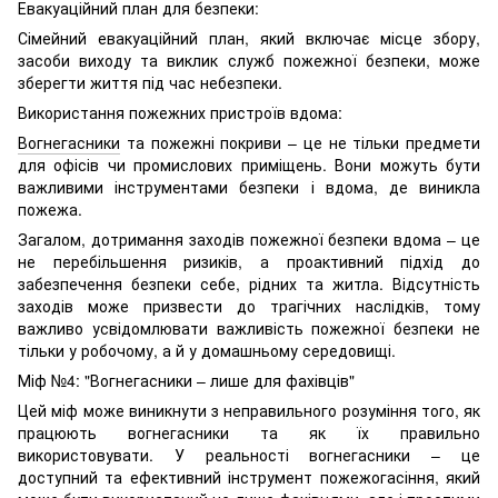
Евакуаційний план для безпеки:
Сімейний евакуаційний план, який включає місце збору,
засоби виходу та виклик служб пожежної безпеки, може
зберегти життя під час небезпеки.
Використання пожежних пристроїв вдома:
Вогнегасники
та пожежні покриви – це не тільки предмети
для офісів чи промислових приміщень. Вони можуть бути
важливими інструментами безпеки і вдома, де виникла
пожежа.
Загалом, дотримання заходів пожежної безпеки вдома – це
не перебільшення ризиків, а проактивний підхід до
забезпечення безпеки себе, рідних та житла. Відсутність
заходів може призвести до трагічних наслідків, тому
важливо усвідомлювати важливість пожежної безпеки не
тільки у робочому, а й у домашньому середовищі.
Міф №4: "Вогнегасники – лише для фахівців"
Цей міф може виникнути з неправильного розуміння того, як
працюють вогнегасники та як їх правильно
використовувати. У реальності вогнегасники – це
доступний та ефективний інструмент пожежогасіння, який