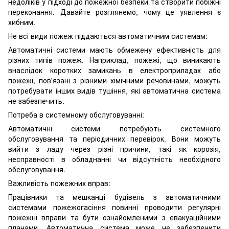
недоліків у підході до пожежної безпеки та створити побіжні
переконання. Давайте розглянемо, чому це уявлення є
хибним.
Не всі види пожеж піддаються автоматичним системам:
Автоматичні системи мають обмежену ефективність для
різних типів пожеж. Наприклад, пожежі, що виникають
внаслідок коротких замикань в електроприладах або
пожежі, пов'язані з різними хімічними речовинами, можуть
потребувати інших видів тушіння, які автоматична система
не забезпечить.
Потреба в системному обслуговуванні:
Автоматичні системи потребують системного
обслуговування та періодичних перевірок. Вони можуть
вийти з ладу через різні причини, такі як корозія,
несправності в обладнанні чи відсутність необхідного
обслуговування.
Важливість пожежних вправ:
Працівники та мешканці будівель з автоматичними
системами пожежогасіння повинні проводити регулярні
пожежні вправи та бути ознайомленими з евакуаційними
планами. Автоматична система може не забезпечити