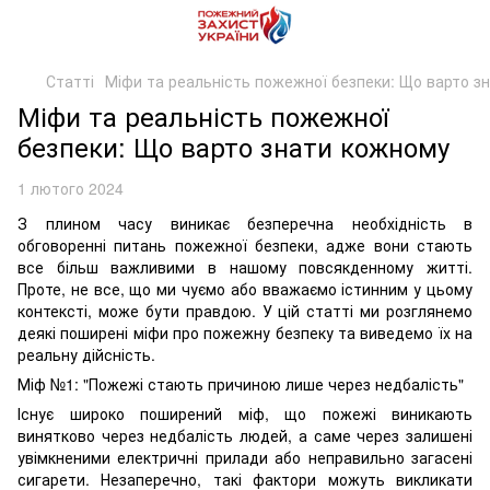
Статті
Міфи та реальність пожежної безпеки: Що варто з
Міфи та реальність пожежної
безпеки: Що варто знати кожному
1 лютого 2024
З плином часу виникає безперечна необхідність в
обговоренні питань пожежної безпеки, адже вони стають
все більш важливими в нашому повсякденному житті.
Проте, не все, що ми чуємо або вважаємо істинним у цьому
контексті, може бути правдою. У цій статті ми розглянемо
деякі поширені міфи про пожежну безпеку та виведемо їх на
реальну дійсність.
Міф №1: "Пожежі стають причиною лише через недбалість"
Існує широко поширений міф, що пожежі виникають
винятково через недбалість людей, а саме через залишені
увімкненими електричні прилади або неправильно загасені
сигарети. Незаперечно, такі фактори можуть викликати