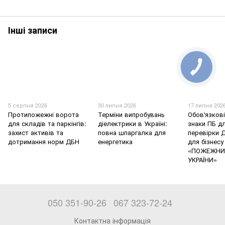
Інші записи
5 серпня 2026
30 липня 2026
17 липня 202
Протипожежні ворота
Терміни випробувань
Обов'язков
для складів та паркінгів:
діелектрики в Україні:
знаки ПБ дл
захист активів та
повна шпаргалка для
перевірки 
дотримання норм ДБН
енергетика
для бізнесу
«ПОЖЕЖНИ
УКРАЇНИ»
050 351-90-26
067 323-72-24
Контактна інформація