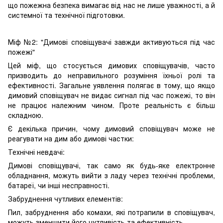
що пожежна безпека вимагає від нас не лише уважності, а й
системної та технічної підготовки.
Міф №2: "Димові сповіщувачі завжди активуються під час
пожежі"
Цей міф, що стосується димових сповіщувачів, часто
призводить до неправильного розуміння їхньої ролі та
ефективності. Загальне уявлення полягає в тому, що якщо
димовий сповіщувач не видає сигнал під час пожежі, то він
не працює належним чином. Проте реальність є більш
складною.
Є декілька причин, чому димовий сповіщувач може не
реагувати на дим або димові частки:
Технічні невдачі:
Димові сповіщувачі, так само як будь-яке електронне
обладнання, можуть вийти з ладу через технічні проблеми,
батареї, чи інші несправності.
Забруднення чутливих елементів:
Пил, забруднення або комахи, які потрапили в сповіщувач,
можуть зменшити його чутливість та ефективність.