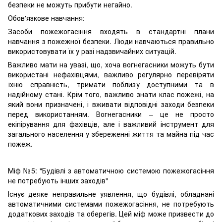
безпеки не можуть прибути негайно.
Обов'язкове навчання:
Засоби пожежогасіння входять в стандартні плани
навчання з пожежної безпеки. Люди навчаються правильно
використовувати їх у разі надзвичайних ситуацій.
Важливо мати на увазі, що, хоча вогнегасники можуть бути
використані нефахівцями, важливо регулярно перевіряти
їхню справність, тримати поблизу доступними та в
надійному стані. Крім того, важливо знати клас пожежі, на
який вони призначені, і вживати відповідні заходи безпеки
перед використанням. Вогнегасники – це не просто
екіпірування для фахівців, але і важливий інструмент для
загального населення у збереженні життя та майна під час
пожеж.
Міф №5: "Будівлі з автоматичною системою пожежогасіння
не потребують інших заходів"
Існує деяке неправильне уявлення, що будівлі, обладнані
автоматичними системами пожежогасіння, не потребують
додаткових заходів та оберегів. Цей міф може призвести до