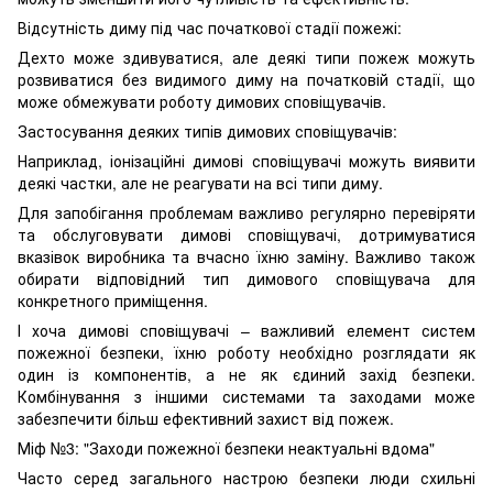
Відсутність диму під час початкової стадії пожежі:
Дехто може здивуватися, але деякі типи пожеж можуть
розвиватися без видимого диму на початковій стадії, що
може обмежувати роботу димових сповіщувачів.
Застосування деяких типів димових сповіщувачів:
Наприклад, іонізаційні димові сповіщувачі можуть виявити
деякі частки, але не реагувати на всі типи диму.
Для запобігання проблемам важливо регулярно перевіряти
та обслуговувати димові сповіщувачі, дотримуватися
вказівок виробника та вчасно їхню заміну. Важливо також
обирати відповідний тип димового сповіщувача для
конкретного приміщення.
І хоча димові сповіщувачі – важливий елемент систем
пожежної безпеки, їхню роботу необхідно розглядати як
один із компонентів, а не як єдиний захід безпеки.
Комбінування з іншими системами та заходами може
забезпечити більш ефективний захист від пожеж.
Міф №3: "Заходи пожежної безпеки неактуальні вдома"
Часто серед загального настрою безпеки люди схильні