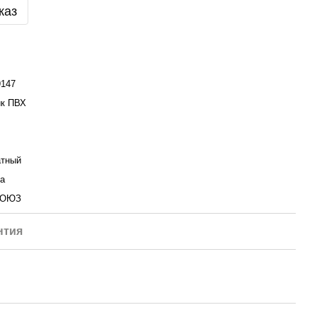
каз
9147
ик ПВХ
атный
на
ОЮЗ
нтия