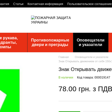
рантия
Статьи
Контактная информация
Пользовательское соглашение
 рукава,
Противопожарные
Оповещатели
идранты,
двери и преграды
и указатели
помпы
Главная
Оповещатели и указатели
Знак Открывать движением от себя 150х
Знак Открывать движе
В наличии
Код товара: 000019147
78.00 грн. з ПД