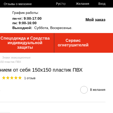
Рус
Укр
Желания
Вход
Отзывы о магазине
График работы:
пн-чт: 9:00-17:00
Мой заказ
пн: 9:00-16:00
Выходной:
Суббота,
Воскресенье.
Спецодежда и Средства
Сервис
индивидуальной
огнетушителей
защиты
Знаки эвакуационные
150 пластик ПВХ
нием от себя 150х150 пластик ПВХ
1 отзыв
В
В желания