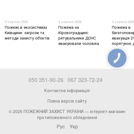
5 серпня 2026
4 серпня 2026
3 серпня 202
Пожежі в екосистемах
Пожежа на
Пожежа в
Київщини: загрози та
Кіровоградщині:
багатоповер
методи захисту об'єктів
рятувальники ДСНС
евакуація 2
евакуювали чоловіка
порятунок 
050 351-90-26
067 323-72-24
Контактна інформація
Повна версія сайту
© 2026 ПОЖЕЖНИЙ ЗАХИСТ УКРАЇНИ —
інтернет-магазин
протипожежного обладнання
Рус
Укр