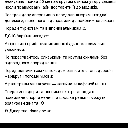
евакуацію: понад 50 метрів крутим схилом у гору фахівці
несли травмовану, аби доставити її до медиків.
Постраждалу оперативно передали лікарям швидкої
допомоги, після чого її доправили до найближчої лікарні.
Поради туристам та відпочивальникам ⚠️
ДСНС України нагадує:
У гірських і прибережних зонах будьте максимально
уважними;
Не пересувайтесь слизькими та крутим схилами без
відповідного спорядження;
Перед відпочинком чи походом оцінюйте стан здоров’я,
маршрут і погодні умови;
У разі травм чи загрози — негайно телефонуйте 101.
Оперативні дії рятувальників вкотре доводять:
правильне спорядження та швидка реакція можуть
врятувати життя. ⛑️
⛑ Джерело: dsns.gov.ua