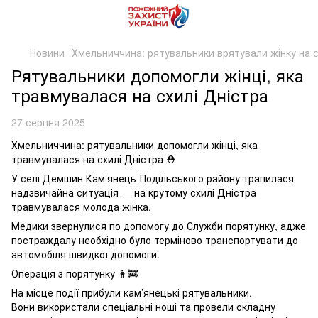
Новини
Хмельниччина: рятувальники врятували жінку на с
Рятувальники допомогли жінці, яка
травмувалася на схилі Дністра
27 серпня 2025
Хмельниччина: рятувальники допомогли жінці, яка
травмувалася на схилі Дністра ⛑️
У селі Демшин Кам’янець-Подільського району трапилася
надзвичайна ситуація — на крутому схилі Дністра
травмувалася молода жінка.
Медики звернулися по допомогу до Служби порятунку, адже
постраждалу необхідно було терміново транспортувати до
автомобіля швидкої допомоги.
Операція з порятунку 👩‍🚒
На місце події прибули кам’янецькі рятувальники.
Вони використали спеціальні ноші та провели складну