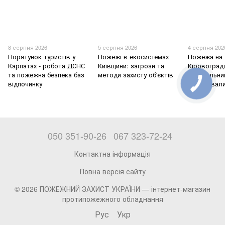
8 серпня 2026
5 серпня 2026
4 серпня 202
Порятунок туристів у
Пожежі в екосистемах
Пожежа на
Карпатах - робота ДСНС
Київщини: загрози та
Кіровоград
та пожежна безпека баз
методи захисту об'єктів
рятувальни
відпочинку
евакуювали
050 351-90-26
067 323-72-24
Контактна інформація
Повна версія сайту
© 2026 ПОЖЕЖНИЙ ЗАХИСТ УКРАЇНИ —
інтернет-магазин
протипожежного обладнання
Рус
Укр