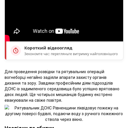
Короткий відеоогляд
Зекономте час: перегляньте витримку найголовнішого
Для проведення розвідки та рятувальних операцій
вогнеборці негайно задіяли апарати захисту органів
дихання та зору. Завдяки професійним діям підрозділів
ДСНС із задимленого середовища було успішно врятовано
двох людей. Ще чотирьох мешканців будинку екстрено
евакуювали на свіже повітря.