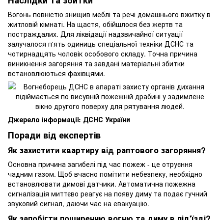
Наслідки та збитки
Вогонь повністю знищив меблі та речі домашнього вжитку в
житловій кімнаті. На щастя, обійшлося без жертв та
постраждалих. Для ліквідації надзвичайної ситуації
залучалося п'ять одиниць спеціальної техніки ДСНС та
чотирнадцять чоловік особового складу. Точна причина
виникнення загоряння та завдані матеріальні збитки
встановлюються фахівцями.
Джерело інформації: ДСНС України
Поради від експертів
Як захистити квартиру від раптового загоряння?
Основна причина загибелі під час пожеж - це отруєння
чадним газом. Щоб вчасно помітити небезпеку, необхідно
встановлювати димові датчики. Автоматична пожежна
сигналізація миттєво реагує на появу диму та подає гучний
звуковий сигнал, даючи час на евакуацію.
Як запобігти поширенню вогню та диму в під'їзді?