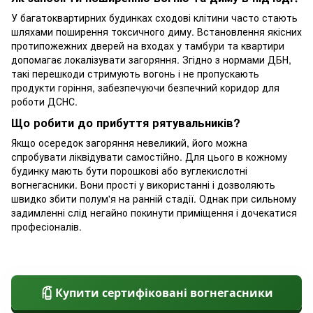
У багатоквартирних будинках сходові клітини часто стають
шляхами поширення токсичного диму. Встановлення якісних
протипожежних дверей на входах у тамбури та квартири
допомагає локалізувати загоряння. Згідно з нормами ДБН,
такі перешкоди стримують вогонь і не пропускають
продукти горіння, забезпечуючи безпечний коридор для
роботи ДСНС.
Що робити до прибуття рятувальників?
Якщо осередок загоряння невеликий, його можна
спробувати ліквідувати самостійно. Для цього в кожному
будинку мають бути порошкові або вуглекислотні
вогнегасники. Вони прості у використанні і дозволяють
швидко збити полум'я на ранній стадії. Однак при сильному
задимленні слід негайно покинути приміщення і дочекатися
професіоналів.
Купити сертифіковані вогнегасники