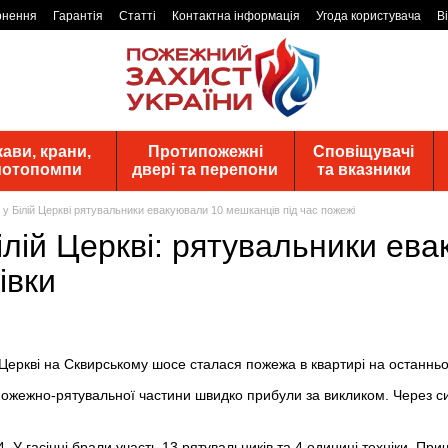
рнення
Гарантія
Статті
Контактна інформація
Угода користувача
В
ави, крани,
Протипожежні
Сповіщувачі
 мотопомпи
двері та перепони
та вказники
 у Білій Церкві рятувальники евакуювали 10 мешканців під час пожежі
лій Церкві: рятувальники ев
івки
й Церкві на Сквирському шосе сталася пожежа в квартирі на останнь
пожежно-рятувальної частини швидко прибули за викликом. Через с
4. У гасінні брали участь 13 рятувальників та 4 одиниці техніки. Пр