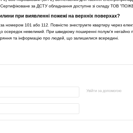
. Сертифіковане за ДСТУ обладнання доступне зі складу ТОВ "ПО
илини при виявленні пожежі на верхніх поверхах?
а номером 101 або 112. Повністю знеструмте квартиру через елект
о осередок невеликий. При швидкому поширенні полум'я негайно по
горяння та інформацію про людей, що залишилися всередині.
Увійти за допомогою