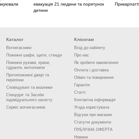
акуювали
евакуація 21 людини та порятунок
Прикарпатті
дитини
Каталог
Клієнтам
Вогнегасники
Вхід до кабінету
Пожежні шафи, щити, стенди
Про нас
Пожежні рукави, крани,
Як зробити замовлення
гідранти, мотопомпи
Оплата і доставка
Протипожежні двері та
Обмін та повернення
перепони
Гарантія
Сповіщувачі та вказники
Статті
Спецодяг та Засоби
індивідуального захисту
Контактна інформація
Сервіс вогнегасників
Угода користувача
Відгуки про магазин
Статутні документи
ПУБЛІЧНА ОФЕРТА
Новини