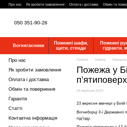
Перейти до основного контенту
Про нас
Як зробити замовлення
Оплата і доставка
Обмін та пове
Статутні документи
ПУБЛІЧНА ОФЕРТА
Новини
050 351-90-26
Пожежні шафи,
Пожежні рук
Вогнегасники
щити, стенди
гідранти,
Про нас
Головна
Новини
Київщина:
Пожежа у Бі
Як зробити замовлення
п’ятиповерх
Оплата і доставка
Обмін та повернення
24 вересня 2025
Гарантія
23 вересня ввечері у Білі
Статті
Вогнеборці 3-ї Державної 
Контактна інформація
під’їзду.
Полум’я ліквідували о 17:4