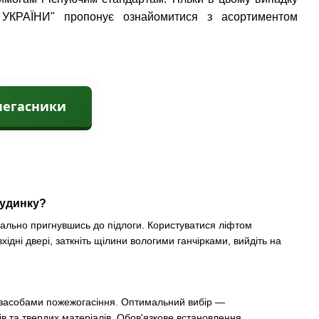
КРАЇНИ" пропонує ознайомитися з асортиментом
негасники
будинку?
мально пригнувшись до підлоги. Користуватися ліфтом
дні двері, заткніть щілини вологими ганчірками, вийдіть на
 засобами пожежогасіння. Оптимальний вибір —
в та твердих матеріалів. Обов'язкове встановлення