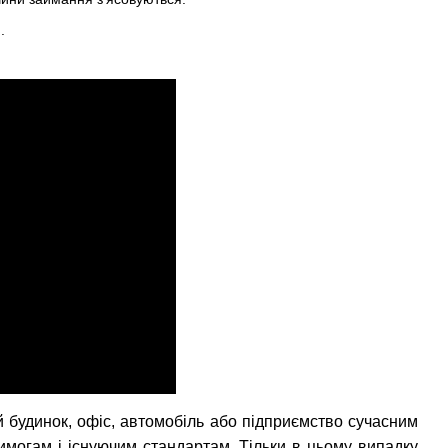
.
й будинок, офіс, автомобіль або підприємство сучасним
могам і існуючим стандартам. Тільки в цьому випадку