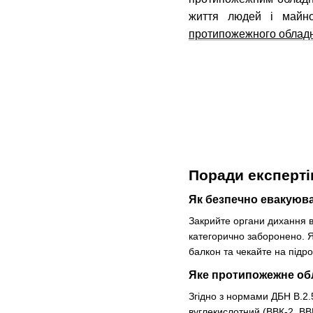
життя людей і майн
протипожежного облад
Поради експерті
Як безпечно евакуюв
Закрийте органи дихання в
категорично заборонено. Я
балкон та чекайте на під
Яке протипожежне об
Згідно з нормами ДБН В.2
вуглекислотний (ВВК-2, ВВ