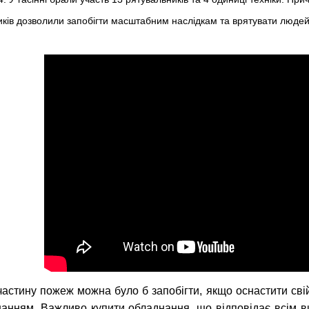
иків дозволили запобігти масштабним наслідкам та врятувати людей
астину пожеж можна було б запобігти, якщо оснастити сві
нням. Важливо купити обладнання, що відповідає всім ви