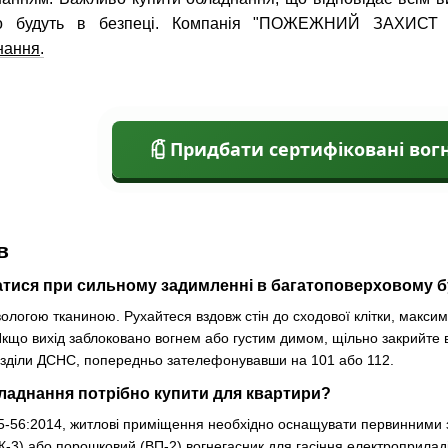
о будуть в безпеці. Компанія "ПОЖЕЖНИЙ ЗАХИСТ У
нання
.
Придбати сертифіковані вог
в
атися при сильному задимленні в багатоповерховому 
ологою тканиною. Рухайтеся вздовж стін до сходової клітки, макси
кщо вихід заблоковано вогнем або густим димом, щільно закрийте вхі
розділи ДСНС, попередньо зателефонувавши на 101 або 112.
ладнання потрібно купити для квартири?
.5-56:2014, житлові приміщення необхідно оснащувати первинними
К-3) або порошковий (ВП-2) вогнегасник для гасіння електроприладі