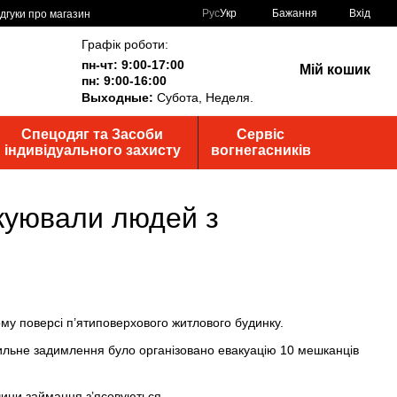
Рус
Укр
Бажання
Вхід
ідгуки про магазин
Графік роботи:
пн-чт: 9:00-17:00
Мій кошик
пн: 9:00-16:00
Выходные:
Субота, Неделя.
Спецодяг та Засоби
Сервіс
індивідуального захисту
вогнегасників
акуювали людей з
ому поверсі п’ятиповерхового житлового будинку.
ильне задимлення було організовано евакуацію 10 мешканців
ичини займання з’ясовуються.