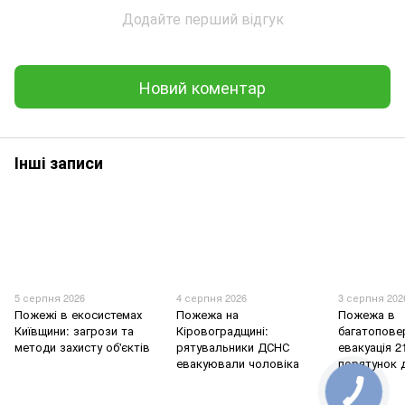
Додайте перший відгук
Новий коментар
Інші записи
5 серпня 2026
4 серпня 2026
3 серпня 202
Пожежі в екосистемах
Пожежа на
Пожежа в
Київщини: загрози та
Кіровоградщині:
багатоповер
методи захисту об'єктів
рятувальники ДСНС
евакуація 2
евакуювали чоловіка
порятунок 