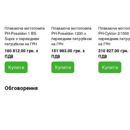
Плаваюча мотопомпа
Плаваюча мотопомпа
Плаваюча мотоп
PH-Poseidon 1 BS
PH-Poseidon 1200 з
PH-Cyklon 2/1500
Supra з перехідним
перехідним патрубком
перехідним патр
патрубком на ГРН
на ГРН
на ГРН
160 812.00 грн. з
151 983.00 грн. з
210 927.00 грн. 
ПДВ
ПДВ
ПДВ
Купити
Купити
Купити
Обговорення