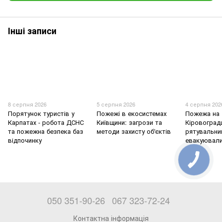
Інші записи
8 серпня 2026
5 серпня 2026
4 серпня 202
Порятунок туристів у
Пожежі в екосистемах
Пожежа на
Карпатах - робота ДСНС
Київщини: загрози та
Кіровоград
та пожежна безпека баз
методи захисту об'єктів
рятувальни
відпочинку
евакуювали
050 351-90-26
067 323-72-24
Контактна інформація