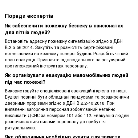
Поради експертів
Як забезпечити пожежну безпеку в пансіонатах
для літніх людей?
Встановіть адресну пожежну сигналізацію згідно з ДБН
В.2.5-56:2014. Закупіть та розмістіть сертифіковані
вогнегасники на кожному поверсі будівлі. Розробіть чіткий
план евакуації. Призначте відповідального за регулярний
протипожежний інструктаж персоналу.
Як організувати евакуацію маломобільних людей
під час пожежі?
Використовуйте спеціалізовані евакуаційні крісла та ноші.
Будівлі повинні бути обладнані пандусами та розширеними
дверними прорізами згідно з ДБН В.2.2-40:2018. При
виявленні загоряння персонал зобов'язаний негайно
викликати ДСНС за номером 101 або 112. Евакуація людей
розпочинається силами персоналу до прибуття
рятувальників.
Яке обладнання необхідно купити для захисту