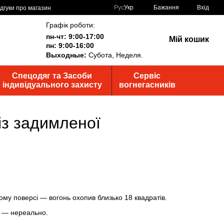
Рус
Укр
Бажання
Вхід
ідгуки про магазин
Графік роботи:
пн-чт: 9:00-17:00
Мій кошик
пн: 9:00-16:00
Выходные:
Субота, Неделя.
Спецодяг та Засоби
Сервіс
індивідуального захисту
вогнегасників
із задимленої
ому поверсі — вогонь охопив близько 18 квадратів.
я — нереально.