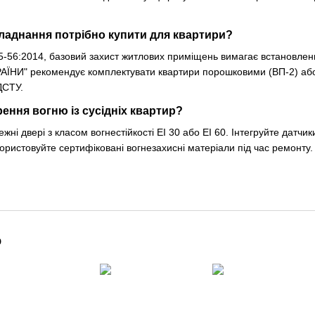
ладнання потрібно купити для квартири?
.5-56:2014, базовий захист житлових приміщень вимагає встановле
" рекомендує комплектувати квартири порошковими (ВП-2) або в
ДСТУ.
ення вогню із сусідніх квартир?
ежні двері з класом вогнестійкості EI 30 або EI 60. Інтегруйте датч
ористовуйте сертифіковані вогнезахисні матеріали під час ремонту.
о