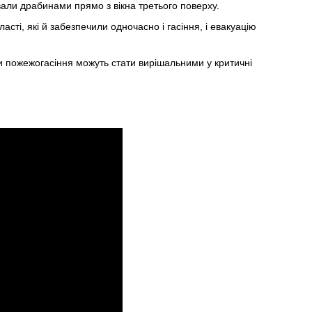
вали драбинами прямо з вікна третього поверху.
сті, які й забезпечили одночасно і гасіння, і евакуацію
би пожежогасіння можуть стати вирішальними у критичні