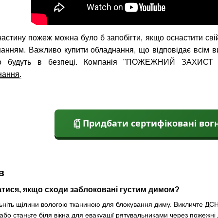
астину пожеж можна було б запобігти, якщо оснастити сві
нням. Важливо купити обладнання, що відповідає всім ви
о будуть в безпеці. Компанія "ПОЖЕЖНИЙ ЗАХИСТ У
нання
.
Придбати сертифіковані вог
в
тися, якщо сходи заблоковані густим димом?
ільніть щілини вологою тканиною для блокування диму. Викличте Д
 або станьте біля вікна для евакуації рятувальниками через пожеж