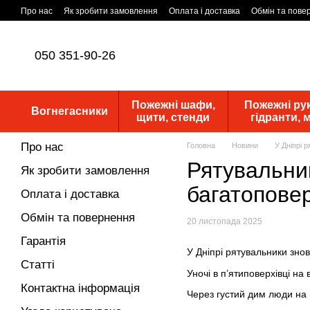
Перейти до основного контенту
Про нас
Як зробити замовлення
Оплата і доставка
Обмін та пове
Статутні документи
ПУБЛІЧНА ОФЕРТА
Новини
050 351-90-26
Пожежні шафи,
Пожежні рук
Вогнегасники
щити, стенди
гідранти,
Про нас
Головна
Новини
У Дніпрі 
Рятувальни
Як зробити замовлення
багатоповер
Оплата і доставка
Обмін та повернення
20 листопада 2025
Гарантія
У Дніпрі рятувальники знов
Статті
Уночі в п’ятиповерхівці н
Контактна інформація
Через густий дим люди на