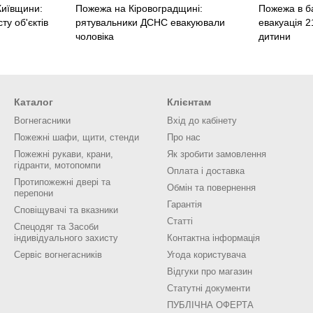
Київщини:
Пожежа на Кіровоградщині:
Пожежа в ба
ту об'єктів
рятувальники ДСНС евакуювали
евакуація 
чоловіка
дитини
Каталог
Клієнтам
Вогнегасники
Вхід до кабінету
Пожежні шафи, щити, стенди
Про нас
Пожежні рукави, крани,
Як зробити замовлення
гідранти, мотопомпи
Оплата і доставка
Протипожежні двері та
Обмін та повернення
перепони
Гарантія
Сповіщувачі та вказники
Статті
Спецодяг та Засоби
індивідуального захисту
Контактна інформація
Сервіс вогнегасників
Угода користувача
Відгуки про магазин
Статутні документи
ПУБЛІЧНА ОФЕРТА