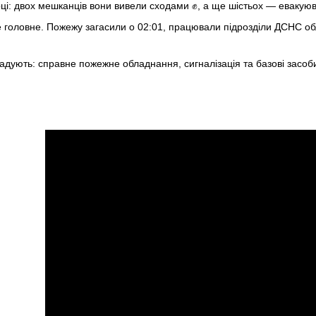
рці: двох мешканців вони вивели сходами ✊, а ще шістьох — евакую
 головне. Пожежу загасили о 02:01, працювали підрозділи ДСНС обла
гадують: справне пожежне обладнання, сигналізація та базові засо