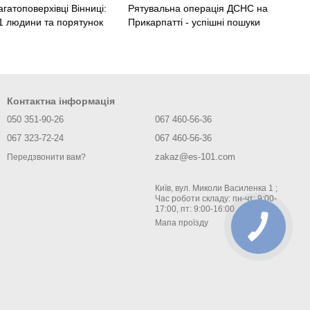
гатоповерхівці Вінниці:
Рятувальна операція ДСНС на
21 людини та порятунок
Прикарпатті - успішні пошуки
Контактна інформація
050 351-90-26
067 460-56-36
067 323-72-24
067 460-56-36
zakaz@es-101.com
Передзвонити вам?
Київ, вул. Миколи Василенка 1 ;
Час роботи складу: пн-чт: 9:00-
17:00, пт: 9:00-16:00
Мапа проїзду