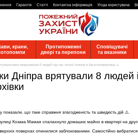
рнення
Гарантія
Статті
Контактна інформація
Угода користувача
В
ави, крани,
Протипожежні
Сповіщувачі
 мотопомпи
двері та перепони
та вказники
рятувальники евакуювали 8 людей під час нічної пожежі в багатоповерхівці ⚠️
ки Дніпра врятували 8 людей 
хівки
у показали, що таке справжня злагодженість та швидкість дій ⚠️.
а вулиці Козака Мамая спалахнуло домашнє майно в квартирі на друг
 верхніх поверхах опинилися заблокованими. Самостійно вибратис