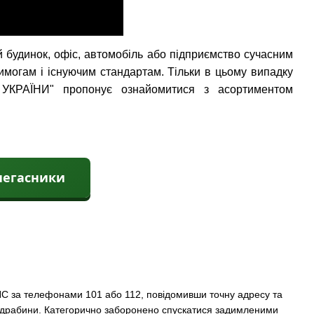
й будинок, офіс, автомобіль або підприємство сучасним
могам і існуючим стандартам. Тільки в цьому випадку
КРАЇНИ" пропонує ознайомитися з асортиментом
негасники
СНС за телефонами 101 або 112, повідомивши точну адресу та
ні драбини. Категорично заборонено спускатися задимленими