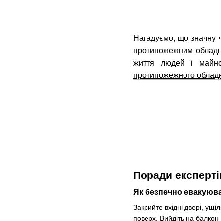
Нагадуємо, що значну ч
протипожежним обладна
життя людей і майн
протипожежного облад
Поради експерті
Як безпечно евакуюва
Закрийте вхідні двері, ущ
поверх. Вийдіть на балкон