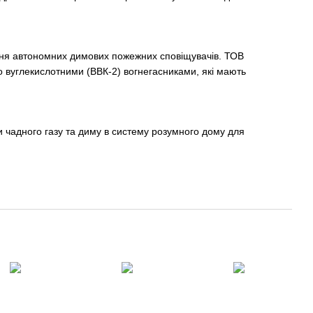
ння автономних димових пожежних сповіщувачів. ТОВ
углекислотними (ВВК-2) вогнегасниками, які мають
ики чадного газу та диму в систему розумного дому для