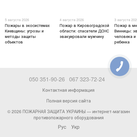
5 августа 2026
4 августа 2026
3 августа 202
Пожары в экосистемах
Пожар в Кировоградской
Пожар в мн
Киевщины: угрозы и
области: спасатели ДСНС
Винницы: э
методы защиты
эвакуировали мужчину
человека и
объектов
ребенка
050 351-90-26
067 323-72-24
Контактная информация
Полная версия сайта
© 2026 ПОЖАРНАЯ ЗАЩИТА УКРАИНЫ —
интернет-магазин
противопожарного оборудования
Рус
Укр