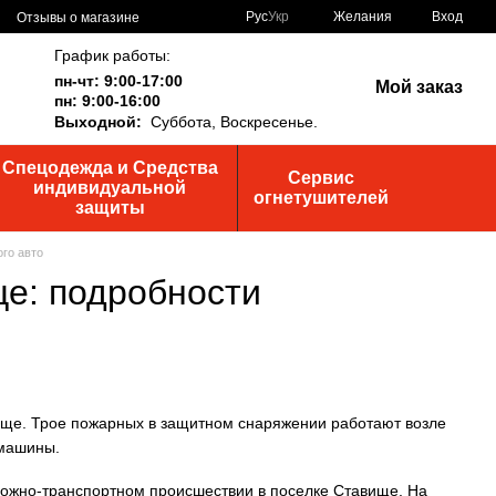
Рус
Укр
Желания
Вход
Отзывы о магазине
График работы:
пн-чт: 9:00-17:00
Мой заказ
пн: 9:00-16:00
Выходной:
Суббота,
Воскресенье.
Спецодежда и Средства
Сервис
индивидуальной
огнетушителей
защиты
го авто
е: подробности
рожно-транспортном происшествии в поселке Ставище. На