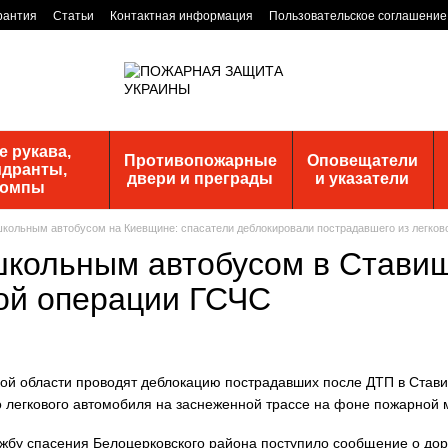
рантия
Статьи
Контактная информация
Пользовательское соглашение
 рукава,
Противопожарные
Оповещатели
идранты,
двери и преграды
и указатели
помпы
кольным автобусом на Киевщине: спасатели деблокировали пострадавшего из легково
школьным автобусом в Ставищ
ой операции ГСЧС
жбу спасения Белоцерковского района поступило сообщение о до