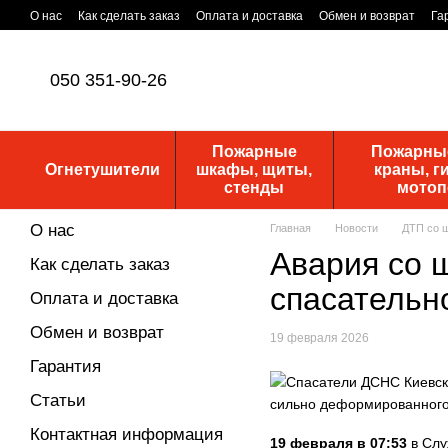
Перейти к основному контенту
О нас
Как сделать заказ
Оплата и доставка
Обмен и возврат
Га
Уставные документы
ПУБЛИЧНАЯ ОФЕРТА
Новости
050 351-90-26
Пожарные
Пожарные
Огнетушители
шкафы, щиты,
краны, г
стенды
мото
О нас
Главная
Новости
ДТП со ш
Авария со 
Как сделать заказ
спасательн
Оплата и доставка
Обмен и возврат
19 февраля 2026
Гарантия
Статьи
Контактная информация
19 февраля в 07:53
в Слу