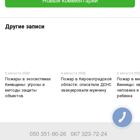
Другие записи
5 августа 2026
4 августа 2026
3 августа 202
Пожары в экосистемах
Пожар в Кировоградской
Пожар в мн
Киевщины: угрозы и
области: спасатели ДСНС
Винницы: э
методы защиты
эвакуировали мужчину
человека и
объектов
ребенка
050 351-90-26
067 323-72-24