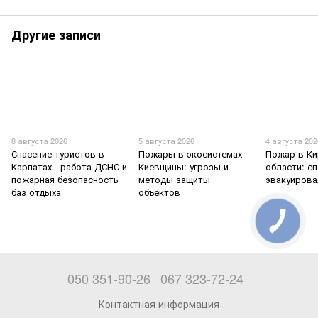
Другие записи
8 августа 2026
5 августа 2026
4 августа 202
Спасение туристов в
Пожары в экосистемах
Пожар в К
Карпатах - работа ДСНС и
Киевщины: угрозы и
области: с
пожарная безопасность
методы защиты
эвакуирова
баз отдыха
объектов
050 351-90-26
067 323-72-24
Контактная информация