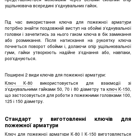
ущільнювача всередині з'єднувальних гайок.
Під час використання ключа для пожежної арматури
потрібно знайти поздовжній виступ на обоймі з'єднувальної
головки і зачепитись за нього гаком ключа в бік замикання
або розмикання. Після натискання на рукоятку ключа
почнеться поворот обойми і, долаючи опір ущільнювальної
гуми, гайки утворюють надійне з'єднання або, навпаки,
роз'єднуються.
Поширені 2 види ключів для пожежної арматури:
Ключ К-80
використовується для взаємодії зі
з'єднувальними гайками 50, 70 і 80 діаметру та
ключ К-150
,
що застосовується для роботи з пожежними головками 100,
125 і 150 діаметру.
Стандарт у виготовленні ключів для
пожежної арматури
Ключ для пожежної арматури К-80 І К-150 виготовляється