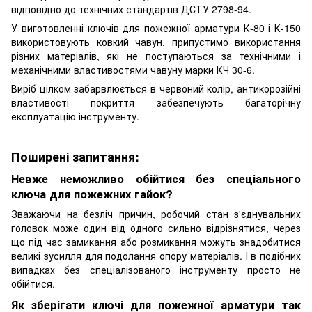
відповідно до технічних стандартів ДСТУ 2798-94.
У виготовленні ключів для пожежної арматури К-80 і К-150
використовують ковкий чавун, припустимо використання
різних матеріалів, які не поступаються за технічними і
механічними властивостями чавуну марки КЧ 30-6.
Виріб цілком забарвлюється в червоний колір, антикорозійні
властивості покриття забезпечують багаторічну
експлуатацію інструменту.
Поширені запитання:
Невже неможливо обійтися без спеціального
ключа для пожежних гайок?
Зважаючи на безліч причин, робочий стан з'єднувальних
головок може один від одного сильно відрізнятися, через
що під час замикання або розмикання можуть знадобитися
великі зусилля для подолання опору матеріалів. І в подібних
випадках без спеціалізованого інструменту просто не
обійтися.
Як зберігати ключі для пожежної арматури так