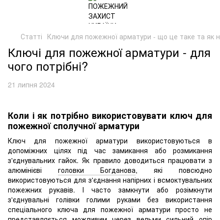
Статті
Ключи для пожежної арматури - що це таке та як 
Ключі для пожежної арматури - для
чого потрібні?
21 липня 2024
Коли і як потрібно використовувати ключ для
пожежної сполучної арматури
Ключ для пожежної арматури використовуються в
допоміжних цілях під час замикання або розмикання
з'єднувальних гайок. Як правило доводиться працювати з
алюмінієві
головки Богданова
, які повсюдно
використовуються для з'єднання напірних і всмоктувальних
пожежних рукавів. І часто замкнути або розімкнути
з'єднувальні голівки голими руками без використання
спеціального ключа для пожежної арматури просто не
представляється можливим через вельми сильний опір