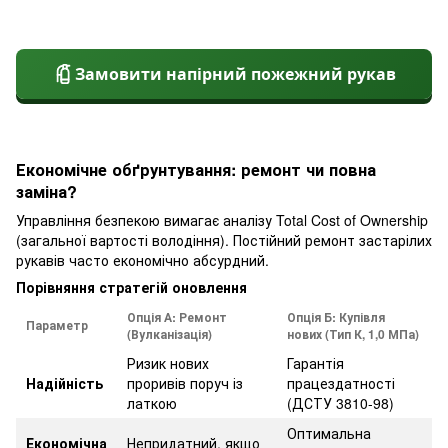
Замовити напірний пожежний рукав
Економічне обґрунтування: ремонт чи повна
заміна?
Управління безпекою вимагає аналізу Total Cost of Ownership
(загальної вартості володіння). Постійний ремонт застарілих
рукавів часто економічно абсурдний.
Порівняння стратегій оновлення
Опція А: Ремонт
Опція Б: Купівля
Параметр
(Вулканізація)
нових (Тип К, 1,0 МПа)
Ризик нових
Гарантія
Надійність
проривів поруч із
працездатності
латкою
(ДСТУ 3810-98)
Оптимальна
Економічна
Непридатний, якщо