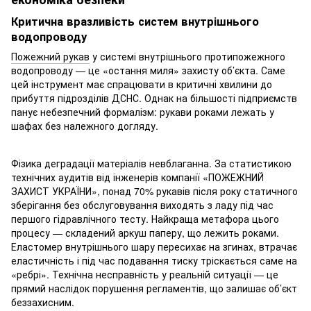
Критична вразливість систем внутрішнього
водопроводу
Пожежний рукав
у системі внутрішнього протипожежного
водопроводу — це «остання миля» захисту об’єкта. Саме
цей інструмент має спрацювати в критичні хвилини до
прибуття підрозділів ДСНС. Однак на більшості підприємств
панує небезпечний формалізм: рукави роками лежать у
шафах без належного догляду.
Фізика деградації матеріалів невблаганна. За статистикою
технічних аудитів від інженерів компанії «ПОЖЕЖНИЙ
ЗАХИСТ УКРАЇНИ», понад 70% рукавів після року статичного
зберігання без обслуговування виходять з ладу під час
першого гідравлічного тесту. Найкраща метафора цього
процесу — складений аркуш паперу, що лежить роками.
Еластомер внутрішнього шару пересихає на згинах, втрачає
еластичність і під час подавання тиску тріскається саме на
«ребрі». Технічна несправність у реальній ситуації — це
прямий наслідок порушення регламентів, що залишає об’єкт
беззахисним.