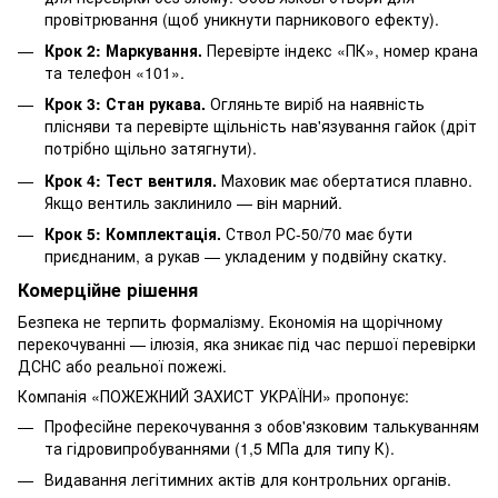
провітрювання (щоб уникнути парникового ефекту).
Крок 2: Маркування.
Перевірте індекс «ПК», номер крана
та телефон «101».
Крок 3: Стан рукава.
Огляньте виріб на наявність
плісняви та перевірте щільність нав'язування гайок (дріт
потрібно щільно затягнути).
Крок 4: Тест вентиля.
Маховик має обертатися плавно.
Якщо вентиль заклинило — він марний.
Крок 5: Комплектація.
Ствол РС-50/70 має бути
приєднаним, а рукав — укладеним у подвійну скатку.
Комерційне рішення
Безпека не терпить формалізму. Економія на щорічному
перекочуванні — ілюзія, яка зникає під час першої перевірки
ДСНС або реальної пожежі.
Компанія «ПОЖЕЖНИЙ ЗАХИСТ УКРАЇНИ» пропонує:
Професійне перекочування з обов'язковим талькуванням
та гідровипробуваннями (1,5 МПа для типу К).
Видавання легітимних актів для контрольних органів.