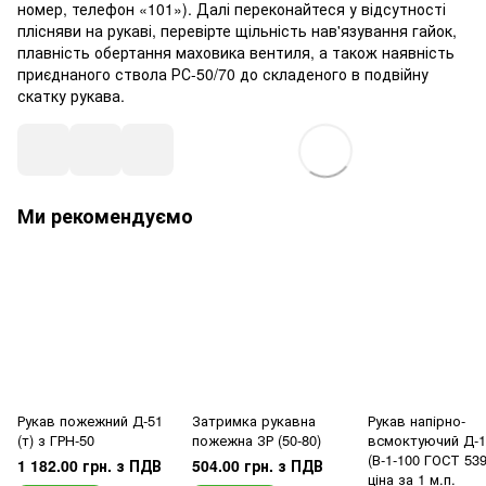
номер, телефон «101»). Далі переконайтеся у відсутності
плісняви на рукаві, перевірте щільність нав'язування гайок,
плавність обертання маховика вентиля, а також наявність
приєднаного ствола РС-50/70 до складеного в подвійну
скатку рукава.
Ми рекомендуємо
Рукав пожежний Д-51
Затримка рукавна
Рукав напірно-
(т) з ГРН-50
пожежна ЗР (50-80)
всмоктуючий Д-1
(В-1-100 ГОСТ 539
1 182.00 грн. з ПДВ
504.00 грн. з ПДВ
ціна за 1 м.п.