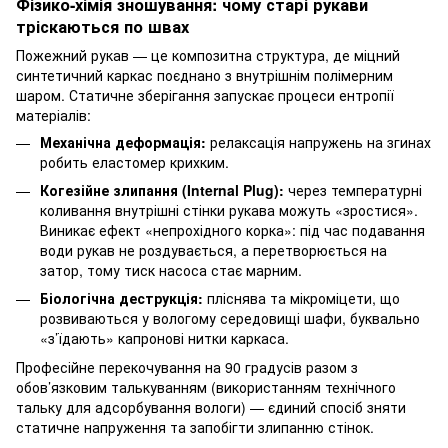
Фізико-хімія зношування: чому старі рукави
тріскаються по швах
Пожежний рукав — це композитна структура, де міцний
синтетичний каркас поєднано з внутрішнім полімерним
шаром. Статичне зберігання запускає процеси ентропії
матеріалів:
Механічна деформація:
релаксація напружень на згинах
робить еластомер крихким.
Когезійне злипання (Internal Plug):
через температурні
коливання внутрішні стінки рукава можуть «зростися».
Виникає ефект «непрохідного корка»: під час подавання
води рукав не роздувається, а перетворюється на
затор, тому тиск насоса стає марним.
Біологічна деструкція:
пліснява та мікроміцети, що
розвиваються у вологому середовищі шафи, буквально
«з’їдають» капронові нитки каркаса.
Професійне перекочування на 90 градусів разом з
обов’язковим талькуванням (використанням технічного
тальку для адсорбування вологи) — єдиний спосіб зняти
статичне напруження та запобігти злипанню стінок.