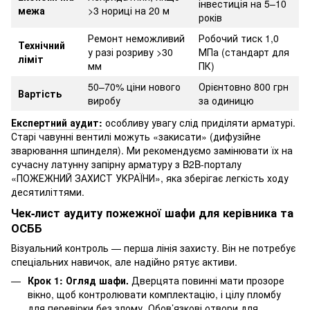
інвестиція на 5–10
межа
>3 нориці на 20 м
років
Ремонт неможливий
Робочий тиск 1,0
Технічний
у разі розриву >30
МПа (стандарт для
ліміт
мм
ПК)
50–70% ціни нового
Орієнтовно 800 грн
Вартість
виробу
за одиницю
Експертний аудит:
особливу увагу слід приділяти арматурі.
Старі чавунні вентилі можуть «закисати» (дифузійне
зварювання шпинделя). Ми рекомендуємо замінювати їх на
сучасну латунну запірну арматуру з B2B-порталу
«ПОЖЕЖНИЙ ЗАХИСТ УКРАЇНИ», яка зберігає легкість ходу
десятиліттями.
Чек-лист аудиту пожежної шафи для керівника та
ОСББ
Візуальний контроль — перша лінія захисту. Він не потребує
спеціальних навичок, але надійно рятує активи.
Крок 1: Огляд шафи.
Дверцята повинні мати прозоре
вікно, щоб контролювати комплектацію, і цілу пломбу
для перевірки без злому. Обов’язкові отвори для