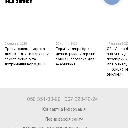
Інші записи
5 серпня 2026
30 липня 2026
17 липня 202
Протипожежні ворота
Терміни випробувань
Обов'язков
для складів та паркінгів:
діелектрики в Україні:
знаки ПБ дл
захист активів та
повна шпаргалка для
перевірки 
дотримання норм ДБН
енергетика
для бізнесу
«ПОЖЕЖНИ
УКРАЇНИ»
050 351-90-26
067 323-72-24
Контактна інформація
Повна версія сайту