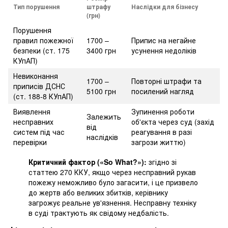
Тип порушення
штрафу
Наслідки для бізнесу
(грн)
Порушення
правил пожежної
1700 –
Припис на негайне
безпеки (ст. 175
3400 грн
усунення недоліків
КУпАП)
Невиконання
1700 –
Повторні штрафи та
приписів ДСНС
5100 грн
посилений нагляд
(ст. 188-8 КУпАП)
Виявлення
Зупинення роботи
Залежить
несправних
об'єкта через суд (захід
від
систем під час
реагування в разі
наслідків
перевірки
загрози життю)
Критичний фактор («So What?»):
згідно зі
статтею 270 ККУ, якщо через несправний рукав
пожежу неможливо було загасити, і це призвело
до жертв або великих збитків, керівнику
загрожує реальне ув'язнення. Несправну техніку
в суді трактують як свідому недбалість.