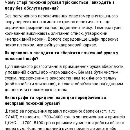
Чому старі пожежні рукави тріскаються і виходять з
ладу без обслуговування?
Без регулярного перекочування еластомер внутрішнього
шару пересихає на згинах і втрачає еластичність, що
спричиняє розриви під час подавання тиску. Температурні
коливання викликають злипання стінок, утворюючи
«непрохідний корок». Вологе середовище шафи провокує
появу плісняви, яка руйнує капроновий каркас.
Як правильно складати та зберігати пожежний рукав у
пожежній шафі?
Для швидкого розгортання в приміщеннях рукав зберігають
у подвійній скатці або «гармошкою». Він має бути чистим,
сухим, перекоченим із використанням технічного тальку
(щоб запобігти злипанню), а також обов’язково під'єднаним
до вентиля і пожежного ствола.
Які штрафи та юридичні наслідки передбачені за
несправні пожежні рукави?
Штраф за порушення правил пожежної безпеки (ст. 175
КУпАП) становить 1700–3400 грн, а за невиконання приписів
ДСНС — 1700–5100 грн із ризиком зупинення роботи об'єкта
через суд. Якщо несправний рукав призвів до жертв або