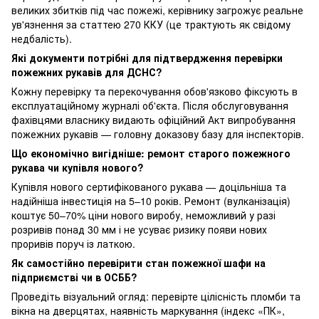
великих збитків під час пожежі, керівнику загрожує реальне
ув'язнення за статтею 270 ККУ (це трактують як свідому
недбалість).
Які документи потрібні для підтвердження перевірки
пожежних рукавів для ДСНС?
Кожну перевірку та перекочування обов'язково фіксують в
експлуатаційному журналі об'єкта. Після обслуговування
фахівцями власнику видають офіційний Акт випробування
пожежних рукавів — головну доказову базу для інспекторів.
Що економічно вигідніше: ремонт старого пожежного
рукава чи купівля нового?
Купівля нового сертифікованого рукава — доцільніша та
надійніша інвестиція на 5–10 років. Ремонт (вулканізація)
коштує 50–70% ціни нового виробу, неможливий у разі
розривів понад 30 мм і не усуває ризику появи нових
проривів поруч із латкою.
Як самостійно перевірити стан пожежної шафи на
підприємстві чи в ОСББ?
Проведіть візуальний огляд: перевірте цілісність пломби та
вікна на дверцятах, наявність маркування (індекс «ПК»,