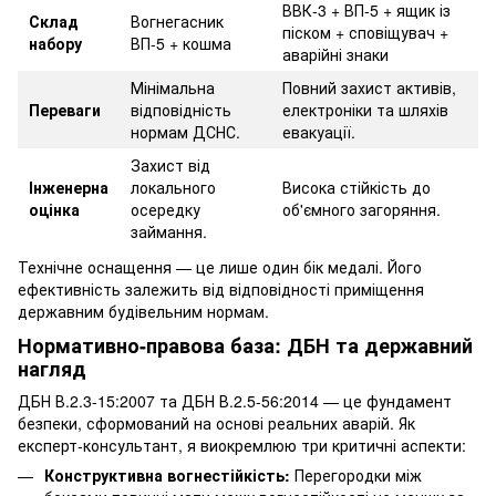
ВВК-3 + ВП-5 + ящик із
Склад
Вогнегасник
піском + сповіщувач +
набору
ВП-5 + кошма
аварійні знаки
Мінімальна
Повний захист активів,
Переваги
відповідність
електроніки та шляхів
нормам ДСНС.
евакуації.
Захист від
Інженерна
локального
Висока стійкість до
оцінка
осередку
об'ємного загоряння.
займання.
Технічне оснащення — це лише один бік медалі. Його
ефективність залежить від відповідності приміщення
державним будівельним нормам.
Нормативно-правова база: ДБН та державний
нагляд
ДБН В.2.3-15:2007 та ДБН В.2.5-56:2014 — це фундамент
безпеки, сформований на основі реальних аварій. Як
експерт-консультант, я виокремлюю три критичні аспекти:
Конструктивна вогнестійкість:
Перегородки між