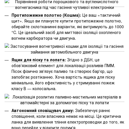
Протипожежне полотно (Кошма)
:
Це ваш «тактичний
щит». Якщо ви плануєте купити протипожежне полотно,
обирайте склотканинні варіанти, які витримують до 1000
°C. Це ідеальний засіб для миттєвої ізоляції охопленого
вогнем карбюратора чи двигуна.
Ящик для піску та лопата
:
Згідно з ДБН, це
обов’язковий елемент для локалізації розливів ПММ.
Пісок фізично зв'язує паливо та створює бар'єр, що
запобігає розтіканню. Хоча вартість ящика для піску
мінімальна, його ефективність у стримуванні пожеж
класу В — колосальна.
Автономний сповіщувач диму
:
Забезпечує раннє
сповіщення, коли власника немає на місці. Це критична
ланка для виявлення тління електропроводки до того, як
воно перейде у відкрите полум'я.