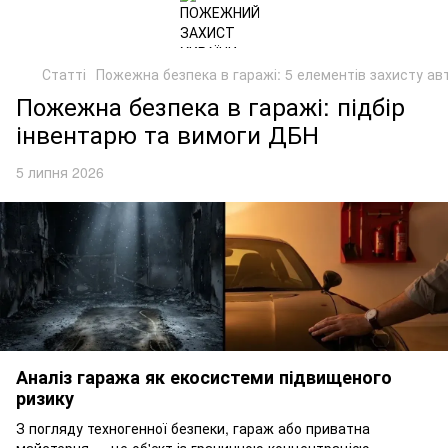
Статті
Пожежна безпека в гаражі: 5 елементів захисту а
Пожежна безпека в гаражі: підбір
інвентарю та вимоги ДБН
5 липня 2026
Аналіз гаража як екосистеми підвищеного
ризику
З погляду техногенної безпеки, гараж або приватна
майстерня — це об'єкт із граничною концентрацією