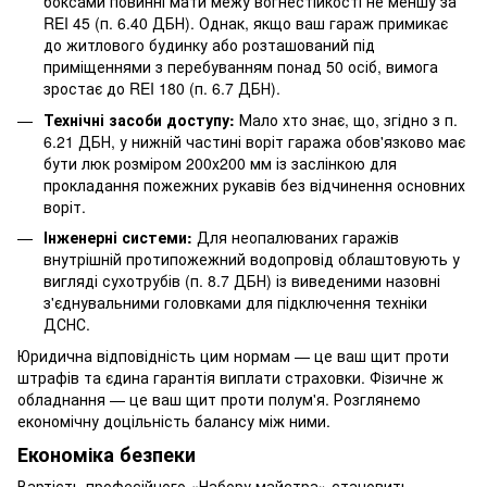
боксами повинні мати межу вогнестійкості не меншу за
REI 45 (п. 6.40 ДБН). Однак, якщо ваш гараж примикає
до житлового будинку або розташований під
приміщеннями з перебуванням понад 50 осіб, вимога
зростає до REI 180 (п. 6.7 ДБН).
Технічні засоби доступу:
Мало хто знає, що, згідно з п.
6.21 ДБН, у нижній частині воріт гаража обов'язково має
бути люк розміром 200х200 мм із заслінкою для
прокладання пожежних рукавів без відчинення основних
воріт.
Інженерні системи:
Для неопалюваних гаражів
внутрішній протипожежний водопровід облаштовують у
вигляді сухотрубів (п. 8.7 ДБН) із виведеними назовні
з'єднувальними головками для підключення техніки
ДСНС.
Юридична відповідність цим нормам — це ваш щит проти
штрафів та єдина гарантія виплати страховки. Фізичне ж
обладнання — це ваш щит проти полум'я. Розглянемо
економічну доцільність балансу між ними.
Економіка безпеки
Вартість професійного «Набору майстра» становить