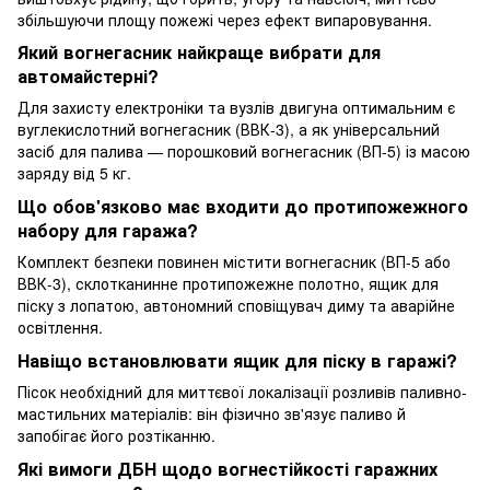
збільшуючи площу пожежі через ефект випаровування.
Який вогнегасник найкраще вибрати для
автомайстерні?
Для захисту електроніки та вузлів двигуна оптимальним є
вуглекислотний вогнегасник (ВВК-3), а як універсальний
засіб для палива — порошковий вогнегасник (ВП-5) із масою
заряду від 5 кг.
Що обов'язково має входити до протипожежного
набору для гаража?
Комплект безпеки повинен містити вогнегасник (ВП-5 або
ВВК-3), склотканинне протипожежне полотно, ящик для
піску з лопатою, автономний сповіщувач диму та аварійне
освітлення.
Навіщо встановлювати ящик для піску в гаражі?
Пісок необхідний для миттєвої локалізації розливів паливно-
мастильних матеріалів: він фізично зв'язує паливо й
запобігає його розтіканню.
Які вимоги ДБН щодо вогнестійкості гаражних