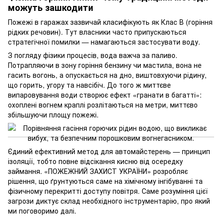
можуть зашкодити
Пожежі в гаражах зазвичай класифікують як Клас В (горіння
рідких речовин). Тут власники часто припускаються
стратегічної помилки — намагаються застосувати воду.
З погляду фізики процесів, вода важча за паливо.
Потрапляючи в зону горіння бензину чи мастила, вона не
гасить вогонь, а опускається на дно, виштовхуючи рідину,
що горить, угору та навсібіч. До того ж миттєве
випаровування води створює ефект «гранати в багатті»:
охоплені вогнем краплі розлітаються на метри, миттєво
збільшуючи площу пожежі.
Єдиний ефективний метод для автомайстерень — принцип
ізоляції, тобто повне відсікання кисню від осередку
займання. «ПОЖЕЖНИЙ ЗАХИСТ УКРАЇНИ» розробляє
рішення, що ґрунтуються саме на хімічному інгібуванні та
фізичному перекритті доступу повітря. Саме розуміння цієї
загрози диктує склад необхідного інструментарію, про який
ми поговоримо далі.