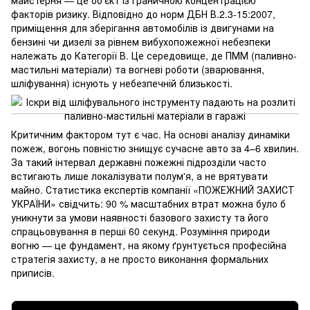
факторів ризику. Відповідно до норм ДБН В.2.3-15:2007,
приміщення для зберігання автомобілів із двигунами на
бензині чи дизелі за рівнем вибухопожежної небезпеки
належать до Категорії В. Це середовище, де ПММ (паливно-
мастильні матеріали) та вогневі роботи (зварювання,
шліфування) існують у небезпечній близькості.
Критичним фактором тут є час. На основі аналізу динаміки
пожеж, вогонь повністю знищує сучасне авто за 4–6 хвилин.
За такий інтервал державні пожежні підрозділи часто
встигають лише локалізувати полум'я, а не врятувати
майно. Статистика експертів компанії «ПОЖЕЖНИЙ ЗАХИСТ
УКРАЇНИ» свідчить: 90 % масштабних втрат можна було б
уникнути за умови наявності базового захисту та його
спрацьовування в перші 60 секунд. Розуміння природи
вогню — це фундамент, на якому ґрунтується професійна
стратегія захисту, а не просто виконання формальних
приписів.