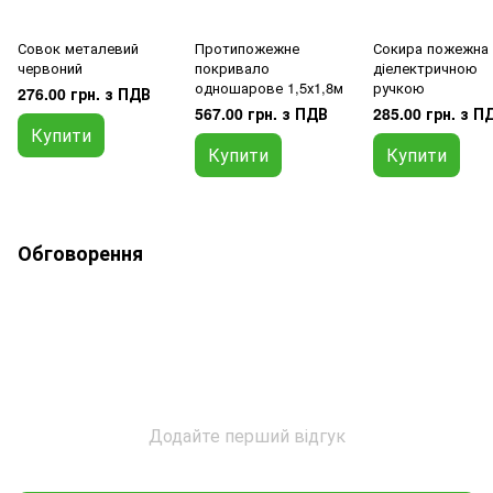
Совок металевий
Протипожежне
Сокира пожежна 
червоний
покривало
діелектричною
одношарове 1,5х1,8м
ручкою
276.00 грн. з ПДВ
567.00 грн. з ПДВ
285.00 грн. з П
Купити
Купити
Купити
Обговорення
Додайте перший відгук