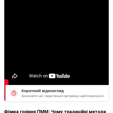
Короткий відеоогляд
Зекономте час: перегляньте витримку найголовнішого
Фізика горіння ПММ: Чому традиційні методи