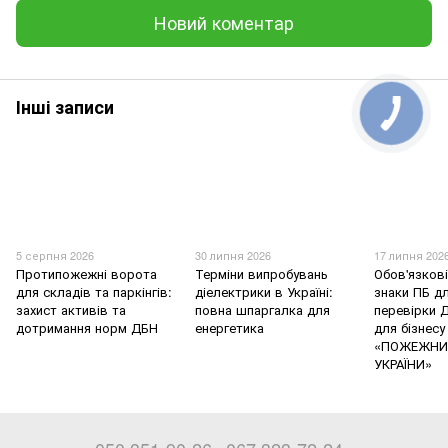
Новий коментар
Інші записи
5 серпня 2026
30 липня 2026
17 липня 202
Протипожежні ворота
Терміни випробувань
Обов'язков
для складів та паркінгів:
діелектрики в Україні:
знаки ПБ дл
захист активів та
повна шпаргалка для
перевірки 
дотримання норм ДБН
енергетика
для бізнесу
«ПОЖЕЖНИ
УКРАЇНИ»