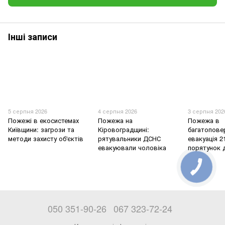
Інші записи
5 серпня 2026
4 серпня 2026
3 серпня 202
Пожежі в екосистемах
Пожежа на
Пожежа в
Київщини: загрози та
Кіровоградщині:
багатоповер
методи захисту об'єктів
рятувальники ДСНС
евакуація 2
евакуювали чоловіка
порятунок 
050 351-90-26
067 323-72-24