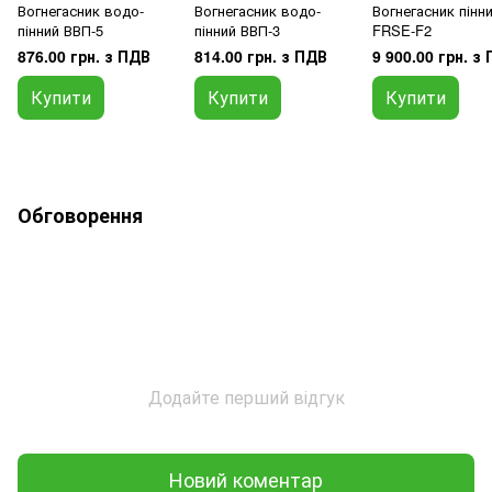
Вогнегасник водо-
Вогнегасник водо-
Вогнегасник пінн
пінний ВВП-5
пінний ВВП-3
FRSE-F2
876.00 грн. з ПДВ
814.00 грн. з ПДВ
9 900.00 грн. з
Купити
Купити
Купити
Обговорення
Додайте перший відгук
Новий коментар