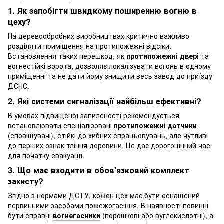
1. Як запобігти швидкому поширенню вогню в
цеху?
На деревообробних виробництвах критично важливо
розділяти приміщення на протипожежні відсіки.
Встановлення таких перешкод, як
протипожежні двері
та
вогнестійкі ворота, дозволяє локалізувати вогонь в одному
приміщенні та не дати йому знищити весь завод до приїзду
ДСНС.
2. Які системи сигналізації найбільш ефективні?
В умовах підвищеної запиленості рекомендується
встановлювати спеціалізовані
протипожежні датчики
(сповіщувачі), стійкі до хибних спрацьовувань, але чутливі
до перших ознак тління деревини. Це дає дорогоцінний час
для початку евакуації.
3. Що має входити в обов'язковий комплект
захисту?
Згідно з нормами ДСТУ, кожен цех має бути оснащений
первинними засобами пожежогасіння. В наявності повинні
бути справні
вогнегасники
(порошкові або вуглекислотні), а