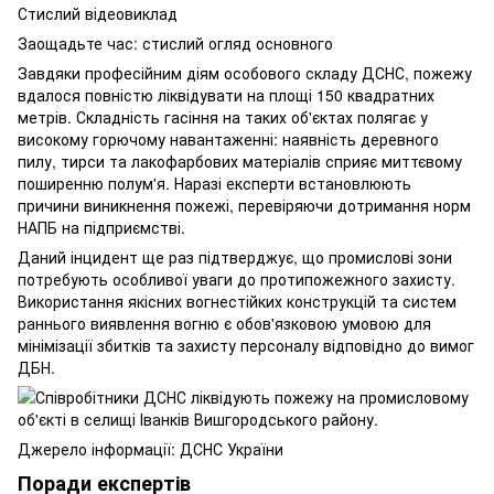
Стислий відеовиклад
Заощадьте час: стислий огляд основного
Завдяки професійним діям особового складу ДСНС, пожежу
вдалося повністю ліквідувати на площі 150 квадратних
метрів. Складність гасіння на таких об'єктах полягає у
високому горючому навантаженні: наявність деревного
пилу, тирси та лакофарбових матеріалів сприяє миттєвому
поширенню полум'я. Наразі експерти встановлюють
причини виникнення пожежі, перевіряючи дотримання норм
НАПБ на підприємстві.
Даний інцидент ще раз підтверджує, що промислові зони
потребують особливої уваги до протипожежного захисту.
Використання якісних вогнестійких конструкцій та систем
раннього виявлення вогню є обов'язковою умовою для
мінімізації збитків та захисту персоналу відповідно до вимог
ДБН.
Джерело інформації: ДСНС України
Поради експертів