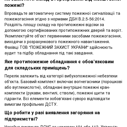
пожежі?
Впровадьте автоматичну систему пожежної сигналізації та
пожежогасіння згідно з нормами ДБН В.2.5-56:2014.
Розділіть площу складу на протипожежні відсіки за
допомогою сертифікованих протипожежних дверей та воріт.
Укомплектуйте об'єкт первинними засобами пожежогасіння,
виходячи з розрахункового пожежного навантаження.
Фахівці ТОВ "ПОЖЕЖНИЙ ЗАХИСТ УКРАЇНИ" здійснюють
аудит та підбір обладнання під такі завдання.
Яке протипожежне обладнання є обов'язковим
для складських приміщень?
Перелік залежить від категорії вибухопожежної небезпеки
об'єкта. Базовий комплект включає вогнегасники (порошкові
або вуглекислотні), обладнані внутрішні пожежні кран-
комплекти (рукави, вентилі, стволи), пожежні щити та
гідранти. Всі елементи зобов'язані суворо відповідати
вимогам профільних ДСТУ.
Що робити у разі виявлення загоряння на
підприємстві?
Негайно викличте ДСНС за номером 101 або 112. Увімкніть