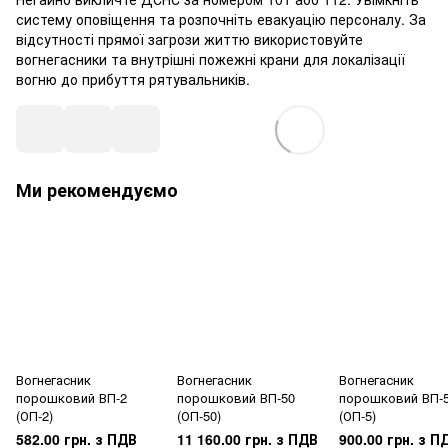
систему оповіщення та розпочніть евакуацію персоналу. За
відсутності прямої загрози життю використовуйте
вогнегасники та внутрішні пожежні крани для локалізації
вогню до прибуття рятувальників.
Ми рекомендуємо
Вогнегасник
Вогнегасник
Вогнегасник
порошковий ВП-2
порошковий ВП-50
порошковий ВП-
(ОП-2)
(ОП-50)
(ОП-5)
582.00 грн. з ПДВ
11 160.00 грн. з ПДВ
900.00 грн. з П