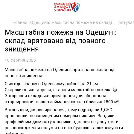
Новини
Одещина: масштабна пожежа на складі — рятувал
Масштабна пожежа на Одещині:
склад врятовано від повного
знищення
18 серпня 2025
Масштабна пожежа на Одещині: врятовано склад від
повного знищення
Сьогодні зранку в Одеському районі, на 21 км
Старокиївської дороги, сталася масштабна пожежа ☹️.
Загорілося складське приміщення для зберігання
вторсировини, площа займання склала близько 1500 м².
Вогонь швидко поширювався, тому підрозділи ДСНС
працювали за підвищеним номером виклику. Завдяки
професійним діям рятувальників вдалося не допустити
розповсюдження полум’я на всю будівлю та локалізувати
займання.