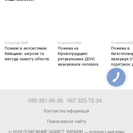
5 серпня 2026
4 серпня 2026
3 серпня 202
Пожежі в екосистемах
Пожежа на
Пожежа в
Київщини: загрози та
Кіровоградщині:
багатоповер
методи захисту об'єктів
рятувальники ДСНС
евакуація 2
евакуювали чоловіка
порятунок 
050 351-90-26
067 323-72-24
Контактна інформація
Повна версія сайту
© 2026 ПОЖЕЖНИЙ ЗАХИСТ УКРАЇНИ —
інтернет-магазин