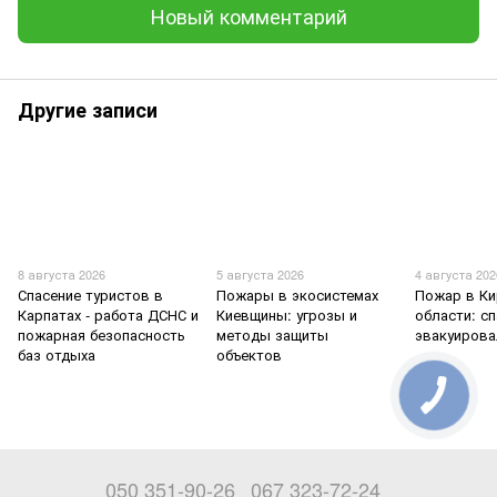
Новый комментарий
Другие записи
8 августа 2026
5 августа 2026
4 августа 202
Спасение туристов в
Пожары в экосистемах
Пожар в К
Карпатах - работа ДСНС и
Киевщины: угрозы и
области: с
пожарная безопасность
методы защиты
эвакуирова
баз отдыха
объектов
050 351-90-26
067 323-72-24