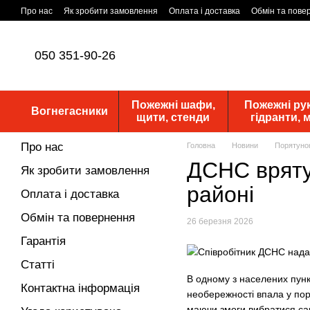
Перейти до основного контенту
Про нас
Як зробити замовлення
Оплата і доставка
Обмін та пове
Статутні документи
ПУБЛІЧНА ОФЕРТА
Новини
050 351-90-26
Пожежні шафи,
Пожежні рук
Вогнегасники
щити, стенди
гідранти,
Про нас
Головна
Новини
Порятунок
ДСНС врятув
Як зробити замовлення
районі
Оплата і доставка
Обмін та повернення
26 березня 2026
Гарантія
Статті
В одному з населених пунк
Контактна інформація
необережності впала у пор
маючи змоги вибратися са