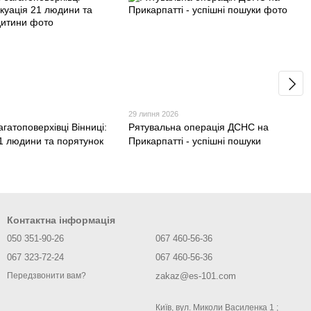
29 липня 2026
гатоповерхівці Вінниці:
Рятувальна операція ДСНС на
21 людини та порятунок
Прикарпатті - успішні пошуки
Контактна інформація
050 351-90-26
067 460-56-36
067 323-72-24
067 460-56-36
zakaz@es-101.com
Передзвонити вам?
Київ, вул. Миколи Василенка 1 ;