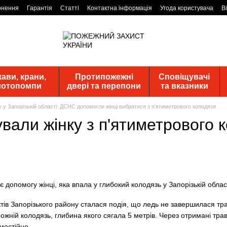
рнення
Гарантія
Статті
Контактна інформація
Угода користувача
В
ави, крани,
Протипожежні
Сповіщувачі
 мотопомпи
двері та перепони
та вказники
 у Запорізькій області: ДСНС допомогли жінці вибратися з п'ятиметрового колодязя
али жінку з п'ятиметрового к
тів Запорізького району сталася подія, що ледь не завершилася тра
ожній колодязь, глибина якого сягала 5 метрів. Через отримані трав
мостійно.