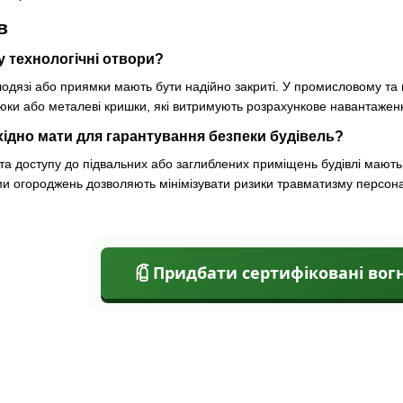
в
у технологічні отвори?
олодязі або приямки мають бути надійно закриті. У промисловому та
люки або металеві кришки, які витримують розрахункове навантаже
ідно мати для гарантування безпеки будівель?
 та доступу до підвальних або заглиблених приміщень будівлі мають
и огороджень дозволяють мінімізувати ризики травматизму персонал
Придбати сертифіковані вог