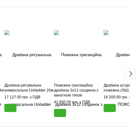
Драбина рятувальна
Пожежна трисекційна
Драбина штурмова
4м
універсальна Uniladder 20м
драбина 3x12 сходинок з
пожежна (ЛШ)
канатною тягою
17 127.00 грн. з ПДВ
16 200.00 грн. з ПД
41 850.00 грн. з ПДВ