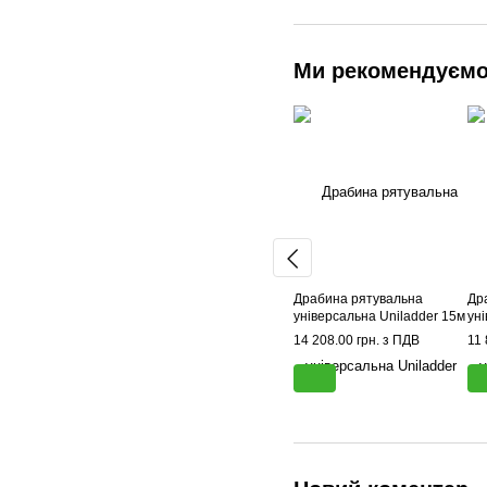
Ми рекомендуєм
Драбина рятувальна
Др
універсальна Uniladder 15м
ун
14 208.00 грн. з ПДВ
11 