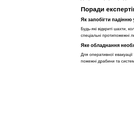
Поради експерті
Як запобігти падінню 
Будь-які відкриті шахти, к
спеціальні протипожежні 
Яке обладнання необх
Для оперативної евакуації
пожежні драбини та систем