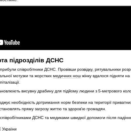
та підрозділів ДСНС
 прибули співробітники ДСНС. Провівши розвідку, рятувальники роз
вальної мотузки та жорстких
медичних нош
жінку вдалося підняти на
італізації.
рджує необхідність дотримання норм безпеки на території приватних
становлять пряму загрозу життю та здоров'ю громадян.
 України