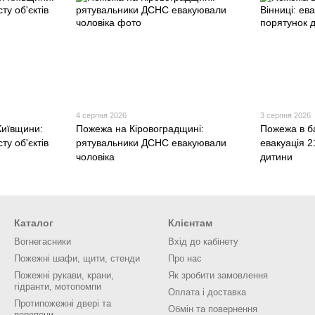
4 серпня 2026
3 серпня 2026
Київщини:
Пожежа на Кіровоградщині:
Пожежа в ба
ту об'єктів
рятувальники ДСНС евакуювали
евакуація 
чоловіка
дитини
Каталог
Клієнтам
Вогнегасники
Вхід до кабінету
Пожежні шафи, щити, стенди
Про нас
Пожежні рукави, крани,
Як зробити замовлення
гідранти, мотопомпи
Оплата і доставка
Протипожежні двері та
Обмін та повернення
перепони