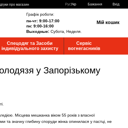
Рус
Укр
Бажання
Вхід
ідгуки про магазин
Графік роботи:
пн-чт: 9:00-17:00
Мій кошик
пн: 9:00-16:00
Выходные:
Субота, Неделя.
Спецодяг та Засоби
Сервіс
індивідуального захисту
вогнегасників
олодязя у Запорізькому
гедією. Місцева мешканка віком 55 років з власної
ми та значну глибину споруди жінка опинилася у пастці, не