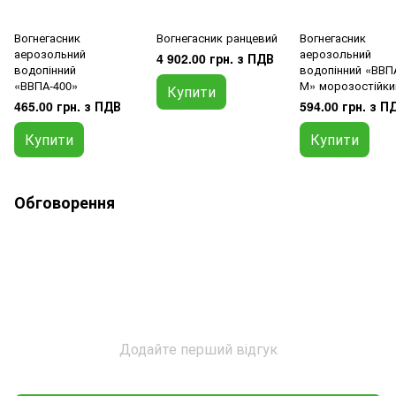
Вогнегасник
Вогнегасник ранцевий
Вогнегасник
аерозольний
аерозольний
4 902.00 грн. з ПДВ
водопінний
водопінний «ВВПА
«ВВПА-400»
М» морозостійки
Купити
465.00 грн. з ПДВ
594.00 грн. з П
Купити
Купити
Обговорення
Додайте перший відгук