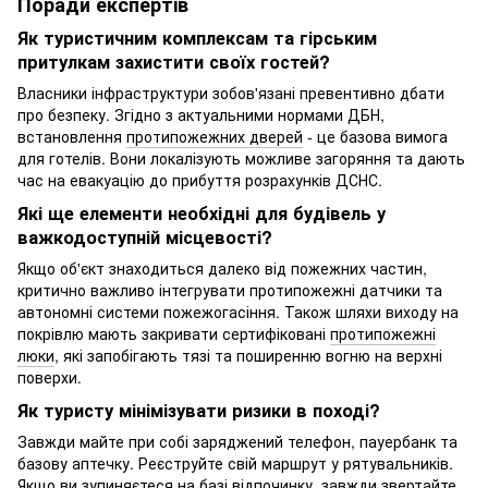
Поради експертів
Як туристичним комплексам та гірським
притулкам захистити своїх гостей?
Власники інфраструктури зобов'язані превентивно дбати
про безпеку. Згідно з актуальними нормами ДБН,
встановлення
протипожежних дверей
- це базова вимога
для готелів. Вони локалізують можливе загоряння та дають
час на евакуацію до прибуття розрахунків ДСНС.
Які ще елементи необхідні для будівель у
важкодоступній місцевості?
Якщо об'єкт знаходиться далеко від пожежних частин,
критично важливо інтегрувати протипожежні датчики та
автономні системи пожежогасіння. Також шляхи виходу на
покрівлю мають закривати сертифіковані
протипожежні
люки
, які запобігають тязі та поширенню вогню на верхні
поверхи.
Як туристу мінімізувати ризики в поході?
Завжди майте при собі заряджений телефон, пауербанк та
базову аптечку. Реєструйте свій маршрут у рятувальників.
Якщо ви зупиняєтеся на базі відпочинку, завжди звертайте