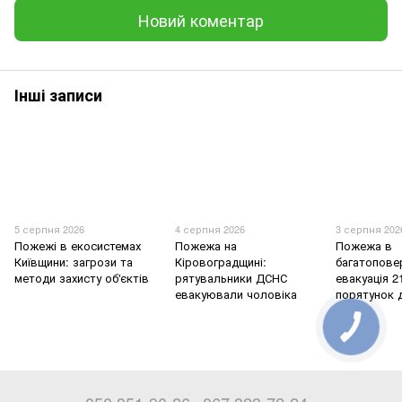
Новий коментар
Інші записи
5 серпня 2026
4 серпня 2026
3 серпня 202
Пожежі в екосистемах
Пожежа на
Пожежа в
Київщини: загрози та
Кіровоградщині:
багатоповер
методи захисту об'єктів
рятувальники ДСНС
евакуація 2
евакуювали чоловіка
порятунок 