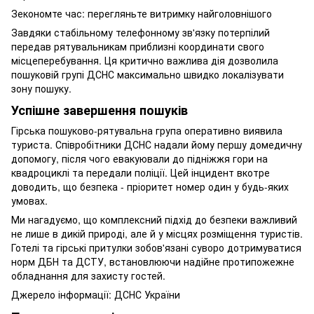
Зекономте час: перегляньте витримку найголовнішого
Завдяки стабільному телефонному зв'язку потерпілий
передав рятувальникам приблизні координати свого
місцеперебування. Ця критично важлива дія дозволила
пошуковій групі ДСНС максимально швидко локалізувати
зону пошуку.
Успішне завершення пошуків
Гірська пошуково-рятувальна група оперативно виявила
туриста. Співробітники ДСНС надали йому першу домедичну
допомогу, після чого евакуювали до підніжжя гори на
квадроциклі та передали поліції. Цей інцидент вкотре
доводить, що безпека - пріоритет номер один у будь-яких
умовах.
Ми нагадуємо, що комплексний підхід до безпеки важливий
не лише в дикій природі, але й у місцях розміщення туристів.
Готелі та гірські притулки зобов'язані суворо дотримуватися
норм ДБН та ДСТУ, встановлюючи надійне протипожежне
обладнання для захисту гостей.
Джерело інформації: ДСНС України