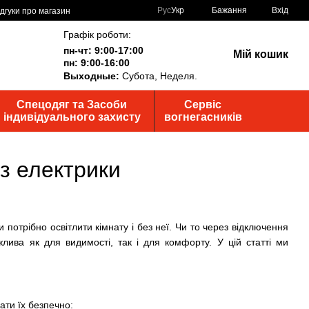
Рус
Укр
Бажання
Вхід
ідгуки про магазин
Графік роботи:
пн-чт: 9:00-17:00
Мій кошик
пн: 9:00-16:00
Выходные:
Субота, Неделя.
Спецодяг та Засоби
Сервіс
індивідуального захисту
вогнегасників
ез електрики
потрібно освітлити кімнату і без неї. Чи то через відключення
жлива як для видимості, так і для комфорту. У цій статті ми
ати їх безпечно: