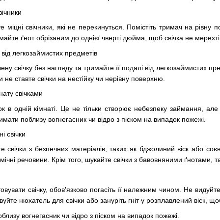
вічники
е міцні свічники, які не перекинуться. Помістіть тримач на рівну
майте ґнот обрізаним до однієї чверті дюйма, щоб свічка не мерехтіл
 від легкозаймистих предметів
ну свічку без нагляду та тримайте її подалі від легкозаймистих пред
и не ставте свічки на нестійку чи нерівну поверхню.
нату свічками
ок в одній кімнаті. Це не тільки створює небезпеку займання, а
мати поблизу вогнегасник чи відро з піском на випадок пожежі.
і свічки
 свічки з безпечних матеріалів, таких як бджолиний віск або соєви
імічні речовини. Крім того, шукайте свічки з бавовняними ґнотами, 
товувати свічку, обов'язково погасіть її належним чином. Не видуйт
вуйте нюхатель для свічки або зануріть гніт у розплавлений віск, щ
близу вогнегасник чи відро з піском на випадок пожежі.