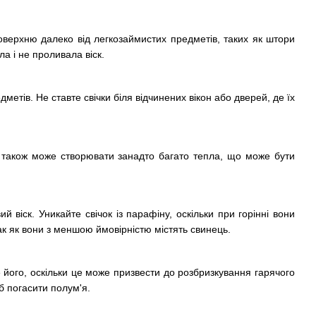
 поверхню далеко від легкозаймистих предметів, таких як штори
а і не проливала віск.
метів. Не ставте свічки біля відчинених вікон або дверей, де їх
ле також може створювати занадто багато тепла, що може бути
й віск. Уникайте свічок із парафіну, оскільки при горінні вони
так як вони з меншою ймовірністю містять свинець.
е його, оскільки це може призвести до розбризкування гарячого
об погасити полум'я.