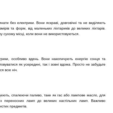
нати без електрики. Вони яскраві, довговічні та не виділяють
мірів та форм, від маленьких ліхтариків до великих ліхтарів.
му сухому місці, коли вони не використовуються.
ктрики, особливо вдень. Вони накопичують енергію сонця та
стовуватися як усередині, так і зовні вдома. Просто не забудьте
ся всю ніч.
цюють, спалюючи паливо, таке як гас або лампове масло, для
ких переносних ламп до великих настільних ламп. Важливо
истих предметів.