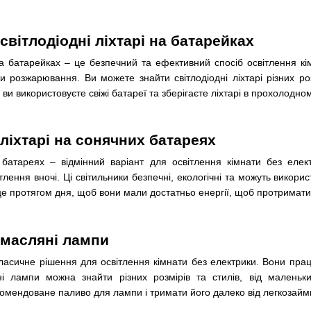
вітлодіодні ліхтарі на батарейках
на батарейках – це безпечний та ефективний спосіб освітлення кім
и розжарювання. Ви можете знайти світлодіодні ліхтарі різних роз
и використовуєте свіжі батареї та зберігаєте ліхтарі в прохолодно
ліхтарі на сонячних батареях
 батареях – відмінний варіант для освітлення кімнати без еле
тлення вночі. Ці світильники безпечні, екологічні та можуть викори
сце протягом дня, щоб вони мали достатньо енергії, щоб протримати
 масляні лампи
ласичне рішення для освітлення кімнати без електрики. Вони пра
ні лампи можна знайти різних розмірів та стилів, від малень
комендоване паливо для лампи і тримати його далеко від легкозайм