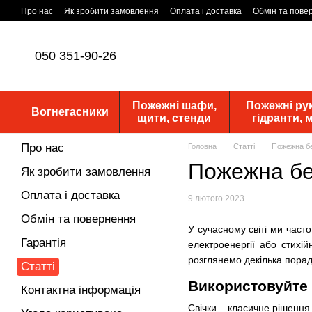
Перейти до основного контенту
Про нас
Як зробити замовлення
Оплата і доставка
Обмін та пове
Статутні документи
ПУБЛІЧНА ОФЕРТА
Новини
050 351-90-26
Пожежні шафи,
Пожежні рук
Вогнегасники
щити, стенди
гідранти,
Про нас
Головна
Статті
Пожежна бе
Пожежна без
Як зробити замовлення
Оплата і доставка
9 лютого 2023
Обмін та повернення
У сучасному світі ми част
Гарантія
електроенергії або стихі
розглянемо декілька порад
Статті
Використовуйте 
Контактна інформація
Свічки – класичне рішення