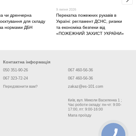
9 липня 2026
а чи дренчерна
Перекатка пожежних рукавів в
роєктування для складу
Україні: регламент ДСНС, ризики
у за нормами ДБН
та економіка безпеки від
«ПОЖЕЖНИЙ ЗАХИСТ УКРАЇНИ»
Контактна інформація
050 351-90-26
067 460-56-36
067 323-72-24
067 460-56-36
zakaz@es-101.com
Передзвонити вам?
Київ, вул. Миколи Василенка 1 ;
Час роботи складу: пн-чт: 9:00-
17:00, пт: 9:00-16:00
Мапа проїзду