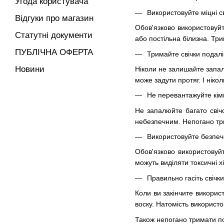
Угода користувача
Використовуйте міцні с
Відгуки про магазин
Обов'язково використовуйт
Статутні документи
або постільна білизна. Три
ПУБЛІЧНА ОФЕРТА
Тримайте свічки подалі
Новини
Ніколи не залишайте запале
може задути протяг. І нікол
Не перевантажуйте кім
Не запалюйте багато свіч
небезпечним. Непогано три
Використовуйте безпечн
Обов'язково використовуйте
можуть виділяти токсичні х
Правильно гасіть свічки
Коли ви закінчите викорис
воску. Натомість використо
Також непогано тримати по