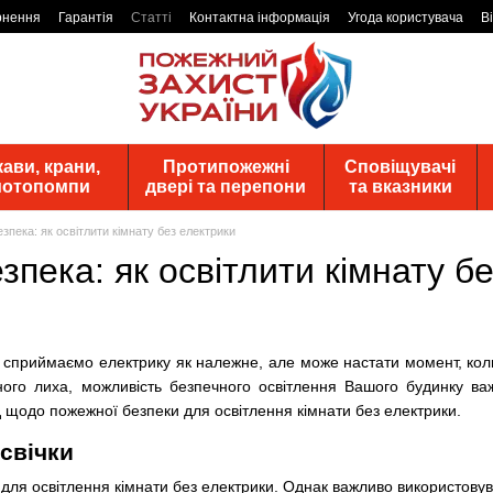
рнення
Гарантія
Статті
Контактна інформація
Угода користувача
В
ави, крани,
Протипожежні
Сповіщувачі
 мотопомпи
двері та перепони
та вказники
зпека: як освітлити кімнату без електрики
пека: як освітлити кімнату б
о сприймаємо електрику як належне, але може настати момент, коли 
йного лиха, можливість безпечного освітлення Вашого будинку ва
 щодо пожежної безпеки для освітлення кімнати без електрики.
свічки
 для освітлення кімнати без електрики. Однак важливо використовув