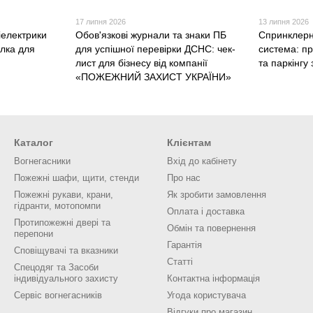
17 липня 2026
13 липня 2026
іелектрики
Обов'язкові журнали та знаки ПБ
Спринклерн
алка для
для успішної перевірки ДСНС: чек-
система: п
лист для бізнесу від компанії
та паркінг
«ПОЖЕЖНИЙ ЗАХИСТ УКРАЇНИ»
Каталог
Клієнтам
Вогнегасники
Вхід до кабінету
Пожежні шафи, щити, стенди
Про нас
Пожежні рукави, крани,
Як зробити замовлення
гідранти, мотопомпи
Оплата і доставка
Протипожежні двері та
Обмін та повернення
перепони
Гарантія
Сповіщувачі та вказники
Статті
Спецодяг та Засоби
індивідуального захисту
Контактна інформація
Сервіс вогнегасників
Угода користувача
Відгуки про магазин