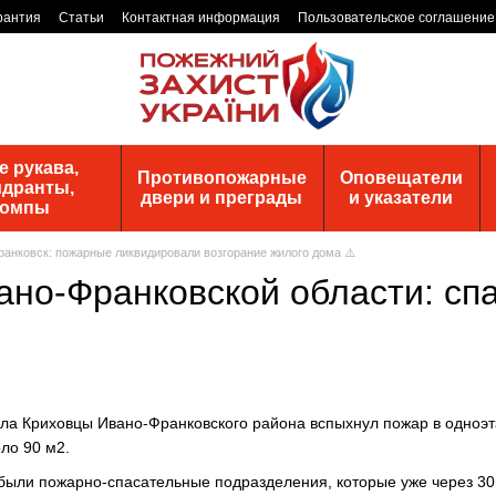
рантия
Статьи
Контактная информация
Пользовательское соглашение
 рукава,
Противопожарные
Оповещатели
идранты,
двери и преграды
и указатели
помпы
анковск: пожарные ликвидировали возгорание жилого дома ⚠️
ано-Франковской области: сп
ела Криховцы Ивано-Франковского района вспыхнул пожар в одно
ло 90 м2.
ыли пожарно-спасательные подразделения, которые уже через 30 м