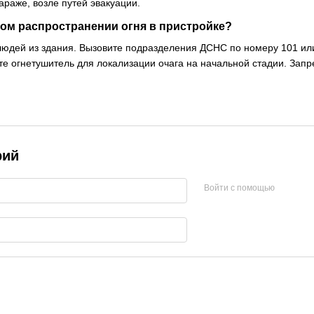
гараже, возле путей эвакуации.
ром распространении огня в пристройке?
юдей из здания. Вызовите подразделения ДСНС по номеру 101 или
те огнетушитель для локализации очага на начальной стадии. Зап
рий
Войти с помощью