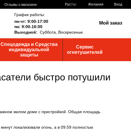
Рус
Укр
Желания
Вход
Отзывы о магазине
График работы:
пн-чт: 9:00-17:00
Мой заказ
пн: 9:00-16:00
Выходной:
Суббота,
Воскресенье.
Спецодежда и Средства
Сервис
индивидуальной
огнетушителей
защиты
асатели быстро потушили
этажном жилом доме с пристройкой. Общая площадь
инут локализовали огонь, а в 09.59 полностью