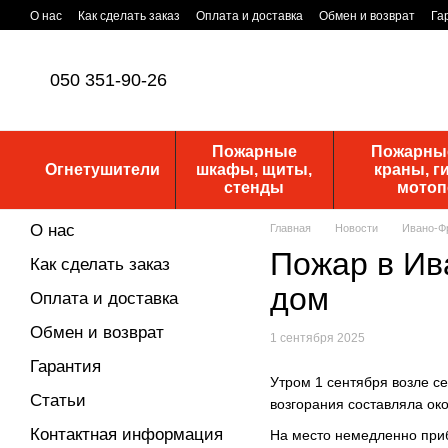
Перейти к основному контенту
О нас
Как сделать заказ
Оплата и доставка
Обмен и возврат
Га
Уставные документы
ПУБЛИЧНАЯ ОФЕРТА
Новости
050 351-90-26
Пожарные
Пожарные
Огнетушители
шкафы, щиты,
краны, г
стенды
мото
О нас
Главная
Новости
Ивано-Фр
Пожар в Ив
Как сделать заказ
дом
Оплата и доставка
Обмен и возврат
1 сентября 2025
Гарантия
Утром 1 сентября возле с
Статьи
возгорания составляла око
Контактная информация
На место немедленно приб