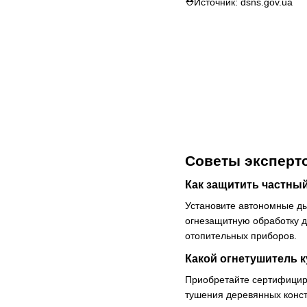
⛑Источник: dsns.gov.ua
Советы эксперт
Как защитить частны
Установите автономные д
огнезащитную обработку д
отопительных приборов.
Какой огнетушитель к
Приобретайте сертифицир
тушения деревянных конс