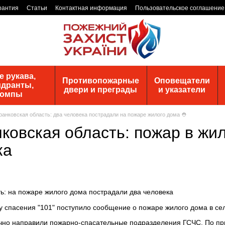
рантия
Статьи
Контактная информация
Пользовательское соглашение
 рукава,
Противопожарные
Оповещатели
идранты,
двери и преграды
и указатели
помпы
анковская область: два человека пострадали на пожаре жилого дома ⛑
ковская область: пожар в ж
ка
ь: на пожаре жилого дома пострадали два человека
жбу спасения "101" поступило сообщение о пожаре жилого дома в 
чно направили пожарно-спасательные подразделения ГСЧС. По при