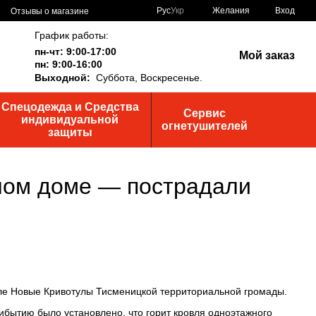
Рус
Укр
Желания
Вход
Отзывы о магазине
График работы:
пн-чт: 9:00-17:00
Мой заказ
пн: 9:00-16:00
Выходной:
Суббота,
Воскресенье.
Спецодежда и Средства
Сервис
индивидуальной
огнетушителей
защиты
илом доме — пострадали
селе Новые Кривотулы Тисменицкой территориальной громады.
бытию было установлено, что горит кровля одноэтажного