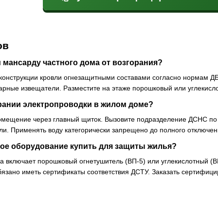
ов
 мансарду частного дома от возгорания?
онструкции кровли огнезащитными составами согласно нормам ДБ
рные извещатели. Разместите на этаже порошковый или углекисло
орании электропроводки в жилом доме?
мещение через главный щиток. Вызовите подразделение ДСНС по 
ли. Применять воду категорически запрещено до полного отключе
ое оборудование купить для защиты жилья?
а включает порошковый огнетушитель (ВП-5) или углекислотный (В
бязано иметь сертификаты соответствия ДСТУ. Заказать серти