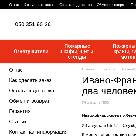
Перейти к основному контенту
О нас
Как сделать заказ
Оплата и доставка
Обмен и возврат
Га
Уставные документы
ПУБЛИЧНАЯ ОФЕРТА
Новости
050 351-90-26
Пожарные
Пожарные
Огнетушители
шкафы, щиты,
краны, г
стенды
мото
О нас
Главная
Новости
Ивано-Фр
Ивано-Фран
Как сделать заказ
два челове
Оплата и доставка
Обмен и возврат
24 августа 2025
Гарантия
Ивано-Франковская област
Статьи
23 августа в 06:47 в Слу
Контактная информация
К месту происшествия сро