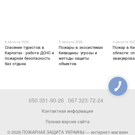
8 августа 2026
5 августа 2026
4 августа 202
Спасение туристов в
Пожары в экосистемах
Пожар в К
Карпатах - работа ДСНС и
Киевщины: угрозы и
области: с
пожарная безопасность
методы защиты
эвакуирова
баз отдыха
объектов
050 351-90-26
067 323-72-24
Контактная информация
Полная версия сайта
© 2026 ПОЖАРНАЯ ЗАЩИТА УКРАИНЫ —
интернет-магазин