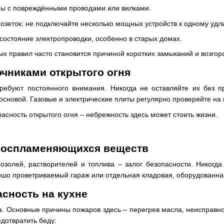
ры с повреждёнными проводами или вилками.
розеток: не подключайте несколько мощных устройств к одному удл
состояние электропроводки, особенно в старых домах.
ых правил часто становится причиной коротких замыканий и возгор
очниками открытого огня
ребуют постоянного внимания. Никогда не оставляйте их без п
основой. Газовые и электрические плиты регулярно проверяйте на 
асность открытого огня – небрежность здесь может стоить жизни.
воспламеняющихся веществ
озолей, растворителей и топлива – залог безопасности. Никог
ошо проветриваемый гараж или отдельная кладовая, оборудованн
сность на кухне
ка. Основные причины пожаров здесь – перегрев масла, неисправн
дотвратить беду: