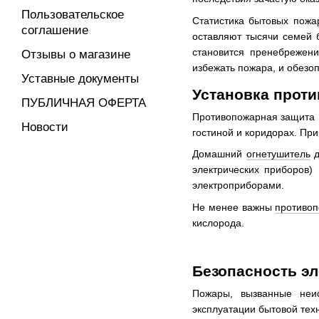
Пользовательское
Статистика бытовых пожар
соглашение
оставляют тысячи семей 
становится пренебрежени
Отзывы о магазине
избежать пожара, и обезоп
Уставные документы
Установка прот
ПУБЛИЧНАЯ ОФЕРТА
Противопожарная защита н
Новости
гостиной и коридорах. При
Домашний
огнетушитель
д
электрических приборов)
электроприборами.
Не менее важны
противо
кислорода.
Безопасность э
Пожары, вызванные неис
эксплуатации бытовой тех