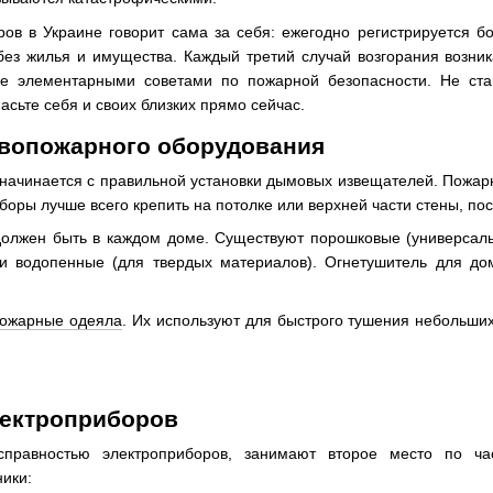
ов в Украине говорит сама за себя: ежегодно регистрируется б
без жилья и имущества. Каждый третий случай возгорания возни
е элементарными советами по пожарной безопасности. Не стан
асьте себя и своих близких прямо сейчас.
ивопожарного оборудования
ачинается с правильной установки дымовых извещателей. Пожарна
боры лучше всего крепить на потолке или верхней части стены, по
олжен быть в каждом доме. Существуют порошковые (универсальн
 и водопенные (для твердых материалов). Огнетушитель для до
пожарные одеяла
. Их используют для быстрого тушения небольших
лектроприборов
правностью электроприборов, занимают второе место по ча
ники: