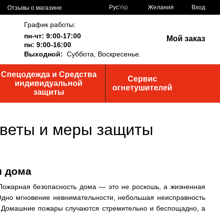
Рус
Укр
Желания
Вход
Отзывы о магазине
График работы:
пн-чт: 9:00-17:00
Мой заказ
пн: 9:00-16:00
Выходной:
Суббота,
Воскресенье.
Спецодежда и Средства
Сервис
индивидуальной
огнетушителей
защиты
оветы и меры защиты
и дома
. Пожарная безопасность дома — это не роскошь, а жизненная
 Одно мгновение невнимательности, небольшая неисправность
. Домашние пожары случаются стремительно и беспощадно, а