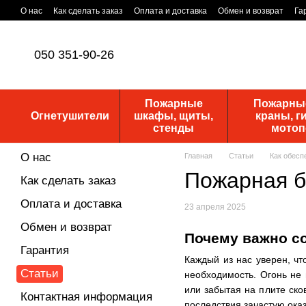
Перейти к основному контенту
О нас
Как сделать заказ
Оплата и доставка
Обмен и возврат
Га
Уставные документы
ПУБЛИЧНАЯ ОФЕРТА
Новости
050 351-90-26
Пожарные
Пожарные
Огнетушители
шкафы, щиты,
краны, г
стенды
мото
О нас
Главная
Статьи
Как обесп
Пожарная б
Как сделать заказ
Оплата и доставка
23 апреля 2025
Обмен и возврат
Почему важно с
Гарантия
Каждый из нас уверен, чт
Статьи
необходимость. Огонь не 
или забытая на плите ск
Контактная информация
последствия зачастую ока