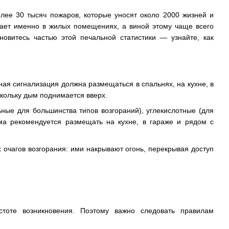
олее 30 тысяч пожаров, которые уносят около 2000 жизней и
кает именно в жилых помещениях, а виной этому чаще всего
овитесь частью этой печальной статистики — узнайте, как
я сигнализация должна размещаться в спальнях, на кухне, в
скольку дым поднимается вверх.
ые для большинства типов возгораний), углекислотные (для
ма рекомендуется размещать на кухне, в гараже и рядом с
 очагов возгорания: ими накрывают огонь, перекрывая доступ
стоте возникновения. Поэтому важно следовать правилам